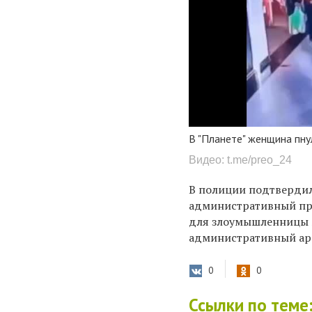
В "Планете" женщина пну
Видео: t.me/preo_24
В полиции подтвердил
административный про
для злоумышленницы 
административный аре
0
0
Ссылки по теме