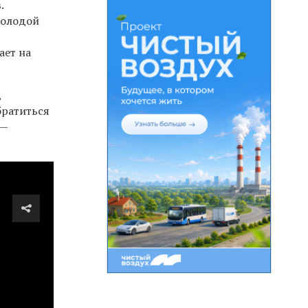
.
Молодой
ает на
,
братиться
 —