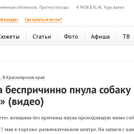
еменная облачность
Прогноз погоды
€
94,06
$
81,41
Курс валют
й воздух»
Где купаться летом?
Сюжеты
Статьи
Фото
Афиша
ТВ
,
В Красноярском крае
 беспричинно пнула собаку
» (видео)
ете» женщина без причины пнула проходившую мимо соб
 мая в торгово-развлекательном центре. На записи с ка