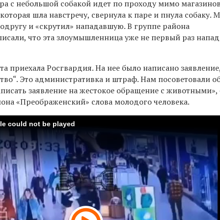
ра с небольшой собакой идет по проходу мимо магазинов
оторая шла навстречу, свернула к паре и пнула собаку. 
подругу и «скрутил» нападавшую. В группе
района
писали, что эта злоумышленница уже не первый раз напад
та приехала Росгвардия. На нее было написано заявление
ство“. Это административка и штраф. Нам посоветовали о
аписать заявление на жестокое обращение с животными»,
йона «Преображенский» слова молодого человека.
ile could not be played