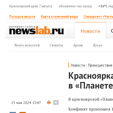
Красноярский край, 7 августа
обновлено: час назад
+16°C
пер
Погода в августе
Карта отключений воды
Спецпроект «Чисты
Новости
Лента новостей
Сюжеты
Архив
Досье
/
Новости
Происшествия
Красноярка
в «Планете
В красноярской «План
23 мая 2024 15:47
86
Конфликт произошел 17