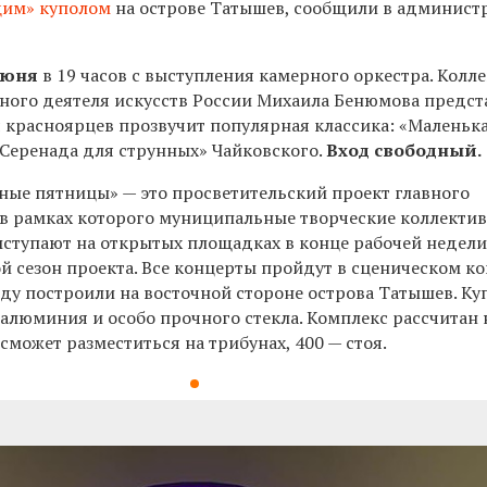
щим» куполом
на острове Татышев, сообщили в админист
июня
в 19 часов с выступления камерного оркестра. Колл
ного деятеля искусств России Михаила Бенюмова предст
я красноярцев прозвучит популярная классика: «Маленьк
«Серенада для струнных» Чайковского.
Вход свободный.
ые пятницы» — это просветительский проект главного
 в рамках которого муниципальные творческие коллекти
выступают на открытых площадках в конце рабочей недели
й сезон проекта. Все концерты пройдут в сценическом ко
ду построили на восточной стороне острова Татышев. Ку
алюминия и особо прочного стекла. Комплекс рассчитан 
 сможет разместиться на трибунах, 400 — стоя.