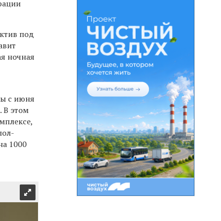
рации
ектив под
авит
ая ночная
вы с июня
. В этом
мплексе,
пол-
на 1000