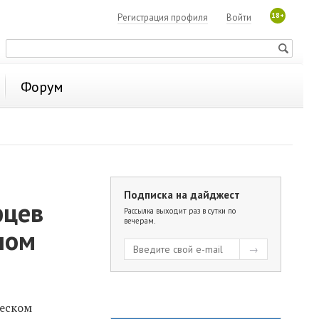
18+
Регистрация профиля
Войти
Форум
Подписка на дайджест
рцев
Рассылка выходит раз в сутки по
вечерам.
лом
ческом