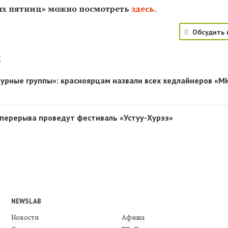
х пятниц» можно посмотреть
здесь
​.
0
Обсудить 
:
турные группы»: красноярцам назвали всех хедлайнеров «М
о перерыва проведут фестиваль «Устуу-Хурээ»
NEWSLAB
Новости
Афиша