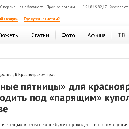
°C
переменная облачность
Прогноз погоды
€
94,84
$
82,17
Курс валют
й воздух»
Где купаться летом?
Сюжеты
Статьи
Фото
Афиша
ТВ
,
ество
В Красноярском крае
ные пятницы» для красноя
ходить под «парящим» купо
ве
пятницы» в этом сезоне будет проходить в новом сцени