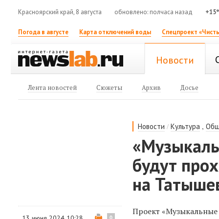
Красноярский край, 8 августа
обновлено: полчаса назад
+15
Погода в августе
Карта отключений воды
Спецпроект «Чисты
Новости
Лента новостей
Сюжеты
Архив
Досье
/
,
Новости
Культура
Общ
«Музыкаль
будут про
на Татыше
Проект «Музыкальные 
13 июня 2024 10:28
0