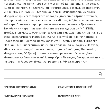
Иеговы», «Армия воли народа», «Русский общенациональный союз»,
«Движение против нелегальной иммиграции», «Правый сектор», УНА-
УНСО, УПА, «Тризуб им. Степана Бандеры», «Мизантропик дивижн»,
«Меджлис крымскотатарского народа», движение «Артподготовка»,
общероссийская политическая партия «Воля», АУЕ, батальоны «Азов» и
«Айдар». Признаны террористическими и запрещены: «Движение
Талибан», «Имарат Кавказ», «Исламское государство» (ИГ, ИГИЛ),
Джебхад-ан-Нусра, «АУМ Синрике», «Братья-мусульмане», «Аль-Каида в
странах исламского Магриба», «Сеть», «Колумбайн». В РФ признана
нежелательной деятельность «Открытой России», издания «Проект
Медиа». СМИ-иноагентами признаны: телеканал «Дождь», «Медуза»,
«Важные истории», «Голос Америки», радио «Свобода», The Insider,
«Медиазона», ОВД-инфо. Иноагентами признаны общество/центр
«Мемориал», «Аналитический Центр Юрия Левады», Сахаровский центр.
Instagram и Facebook (Metа) запрещены в РФ за экстремизм.
ПРАВИЛА ЦИТИРОВАНИЯ
СТАТИСТИКА ПОСЕЩЕНИЙ
РАЗМЕЩЕНИЕ РЕКЛАМЫ
ПОЗВОНИТЬ НАМ