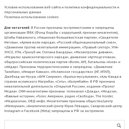
Условия использования веб-сайта и политика конфиденциальности и
персональных данных
Политика использования cookies
Для читателей:
В России признаны экстремистскими и запрещены
организации ФБК (Фонд борьбы с коррупцией, признан иноагентом),
Штабы Навального, «Национал-большевистская партия», «Свидетели
Иеговы», «Армия воли народа», «Русский общенациональный союз»,
«Движение против нелегальной иммиграции», «Правый сектор», УНА-
УНСО, УПА, «Тризуб им. Степана Бандеры», «Мизантропик дивижн»,
«Меджлис крымскотатарского народа», движение «Артподготовка»,
общероссийская политическая партия «Воля», АУЕ, батальоны «Азов» и
«Айдар». Признаны террористическими и запрещены: «Движение
Талибан», «Имарат Кавказ», «Исламское государство» (ИГ, ИГИЛ),
Джебхад-ан-Нусра, «АУМ Синрике», «Братья-мусульмане», «Аль-Каида в
странах исламского Магриба», «Сеть», «Колумбайн». В РФ признана
нежелательной деятельность «Открытой России», издания «Проект
Медиа». СМИ-иноагентами признаны: телеканал «Дождь», «Медуза»,
«Важные истории», «Голос Америки», радио «Свобода», The Insider,
«Медиазона», ОВД-инфо. Иноагентами признаны общество/центр
«Мемориал», «Аналитический Центр Юрия Левады», Сахаровский центр.
Instagram и Facebook (Metа) запрещены в РФ за экстремизм.