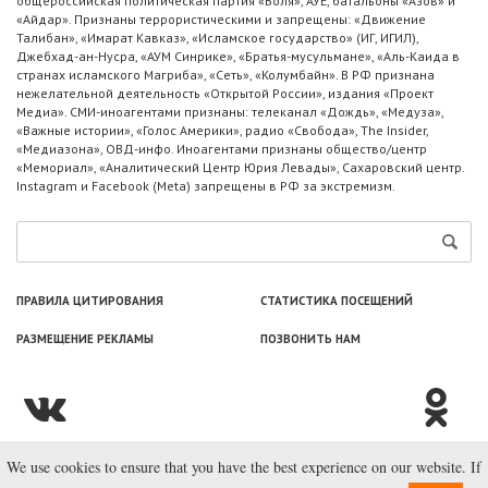
общероссийская политическая партия «Воля», АУЕ, батальоны «Азов» и
«Айдар». Признаны террористическими и запрещены: «Движение
Талибан», «Имарат Кавказ», «Исламское государство» (ИГ, ИГИЛ),
Джебхад-ан-Нусра, «АУМ Синрике», «Братья-мусульмане», «Аль-Каида в
странах исламского Магриба», «Сеть», «Колумбайн». В РФ признана
нежелательной деятельность «Открытой России», издания «Проект
Медиа». СМИ-иноагентами признаны: телеканал «Дождь», «Медуза»,
«Важные истории», «Голос Америки», радио «Свобода», The Insider,
«Медиазона», ОВД-инфо. Иноагентами признаны общество/центр
«Мемориал», «Аналитический Центр Юрия Левады», Сахаровский центр.
Instagram и Facebook (Metа) запрещены в РФ за экстремизм.
ПРАВИЛА ЦИТИРОВАНИЯ
СТАТИСТИКА ПОСЕЩЕНИЙ
РАЗМЕЩЕНИЕ РЕКЛАМЫ
ПОЗВОНИТЬ НАМ
We use cookies to ensure that you have the best experience on our website. If
© ООО «Лаборатория Новоcтей», 2003—2026.