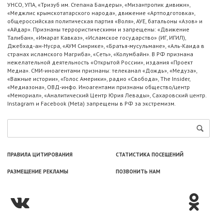
УНСО, УПА, «Тризуб им. Степана Бандеры», «Мизантропик дивижн»,
«Меджлис крымскотатарского народа», движение «Артподготовка»,
общероссийская политическая партия «Воля», АУЕ, батальоны «Азов» и
«Айдар». Признаны террористическими и запрещены: «Движение
Талибан», «Имарат Кавказ», «Исламское государство» (ИГ, ИГИЛ),
Джебхад-ан-Нусра, «АУМ Синрике», «Братья-мусульмане», «Аль-Каида в
странах исламского Магриба», «Сеть», «Колумбайн». В РФ признана
нежелательной деятельность «Открытой России», издания «Проект
Медиа». СМИ-иноагентами признаны: телеканал «Дождь», «Медуза»,
«Важные истории», «Голос Америки», радио «Свобода», The Insider,
«Медиазона», ОВД-инфо. Иноагентами признаны общество/центр
«Мемориал», «Аналитический Центр Юрия Левады», Сахаровский центр.
Instagram и Facebook (Metа) запрещены в РФ за экстремизм.
ПРАВИЛА ЦИТИРОВАНИЯ
СТАТИСТИКА ПОСЕЩЕНИЙ
РАЗМЕЩЕНИЕ РЕКЛАМЫ
ПОЗВОНИТЬ НАМ