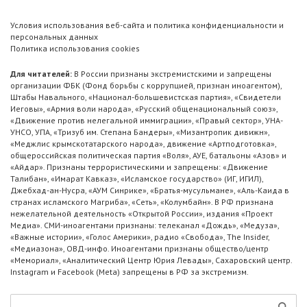
Условия использования веб-сайта и политика конфиденциальности и
персональных данных
Политика использования cookies
Для читателей:
В России признаны экстремистскими и запрещены
организации ФБК (Фонд борьбы с коррупцией, признан иноагентом),
Штабы Навального, «Национал-большевистская партия», «Свидетели
Иеговы», «Армия воли народа», «Русский общенациональный союз»,
«Движение против нелегальной иммиграции», «Правый сектор», УНА-
УНСО, УПА, «Тризуб им. Степана Бандеры», «Мизантропик дивижн»,
«Меджлис крымскотатарского народа», движение «Артподготовка»,
общероссийская политическая партия «Воля», АУЕ, батальоны «Азов» и
«Айдар». Признаны террористическими и запрещены: «Движение
Талибан», «Имарат Кавказ», «Исламское государство» (ИГ, ИГИЛ),
Джебхад-ан-Нусра, «АУМ Синрике», «Братья-мусульмане», «Аль-Каида в
странах исламского Магриба», «Сеть», «Колумбайн». В РФ признана
нежелательной деятельность «Открытой России», издания «Проект
Медиа». СМИ-иноагентами признаны: телеканал «Дождь», «Медуза»,
«Важные истории», «Голос Америки», радио «Свобода», The Insider,
«Медиазона», ОВД-инфо. Иноагентами признаны общество/центр
«Мемориал», «Аналитический Центр Юрия Левады», Сахаровский центр.
Instagram и Facebook (Metа) запрещены в РФ за экстремизм.