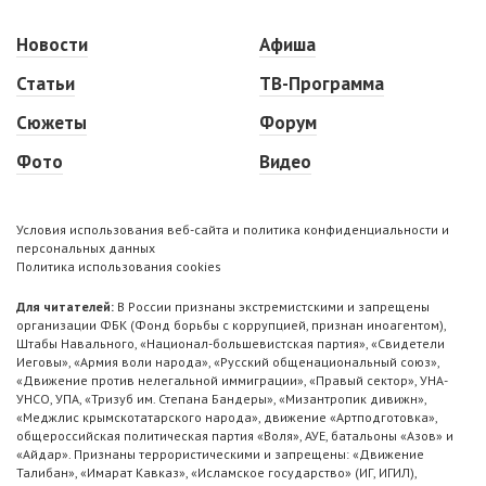
Новости
Афиша
Статьи
ТВ-Программа
Сюжеты
Форум
Фото
Видео
Условия использования веб-сайта и политика конфиденциальности и
персональных данных
Политика использования cookies
Для читателей:
В России признаны экстремистскими и запрещены
организации ФБК (Фонд борьбы с коррупцией, признан иноагентом),
Штабы Навального, «Национал-большевистская партия», «Свидетели
Иеговы», «Армия воли народа», «Русский общенациональный союз»,
«Движение против нелегальной иммиграции», «Правый сектор», УНА-
УНСО, УПА, «Тризуб им. Степана Бандеры», «Мизантропик дивижн»,
«Меджлис крымскотатарского народа», движение «Артподготовка»,
общероссийская политическая партия «Воля», АУЕ, батальоны «Азов» и
«Айдар». Признаны террористическими и запрещены: «Движение
Талибан», «Имарат Кавказ», «Исламское государство» (ИГ, ИГИЛ),