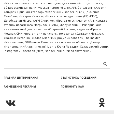
«Меджлис крымскотатарского народа», движение «Артподготовка»,
общероссийская политическая партия «Воля», АУЕ, батальоны «Азов» и
«Айдар». Признаны террористическими и запрещены: «Движение
Талибан», «Имарат Кавказ», «Исламское государство» (ИГ, ИГИЛ),
Джебхад-ан-Нусра, «АУМ Синрике», «Братья-мусульмане», «Аль-Каида в
странах исламского Магриба», «Сеть», «Колумбайн». В РФ признана
нежелательной деятельность «Открытой России», издания «Проект
Медиа». СМИ-иноагентами признаны: телеканал «Дождь», «Медуза»,
«Важные истории», «Голос Америки», радио «Свобода», The Insider,
«Медиазона», ОВД-инфо. Иноагентами признаны общество/центр
«Мемориал», «Аналитический Центр Юрия Левады», Сахаровский центр.
Instagram и Facebook (Metа) запрещены в РФ за экстремизм.
ПРАВИЛА ЦИТИРОВАНИЯ
СТАТИСТИКА ПОСЕЩЕНИЙ
РАЗМЕЩЕНИЕ РЕКЛАМЫ
ПОЗВОНИТЬ НАМ