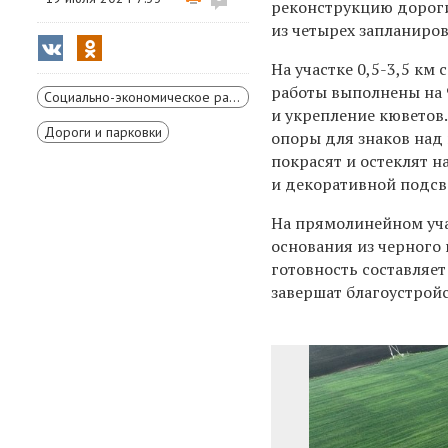
реконструкцию дороги
из четырех запланиро
На участке 0,5-3,5 км
работы выполнены на 
Социально-экономическое развитие Красноярского края
и укрепление кюветов
Дороги и парковки
опоры для знаков над 
покрасят и остеклят 
и декоративной подсв
На прямолинейном учас
основания из черного 
готовность составляет
завершат благоустройс