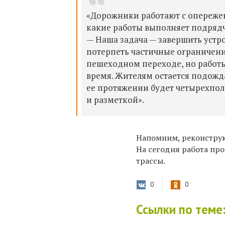
«Дорожники работают с опережен
какие работы выполняет подрядч
— Н
аша задача — завершить устр
потерпеть частичные ограничени
пешеходном переходе, но работы
время. Жителям остается подожда
ее протяжении будет четырехпо
и разметкой».
Напомним, реконструк
На сегодня работа про
трассы.
0
0
Ссылки по теме