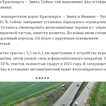
 Красноярск — Элита. Сейчас там выполняют два оставши
ванных.
 с перекрестком дорог Красноярск — Элита и Минино — Бу
95 %. Сейчас завершают установку барьерного ограждени
. Осталось смонтировать шумозащитные экраны и г-обра
проезжей частью, нанести разметку. До конца июля спец
надземный переход. Он будет с наружным освещением
еткой.
тке трассы с 3,5 по 6,5 км приступили к устройству вер
щебня, затем уложат слои асфальтобетонного покрытия. 
 30 %, участок полностью сдадут в 2025 году. В следующе
тво и установят автоматический пункт весогабаритного 