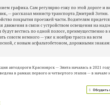
ием графика. Сам регулярно езжу по этой дороге и в
ик, — рассказал
министр транспорта Дмитрий Зотин.
ойство покрытия проезжей части. Водителям придется
я движения в связи с устройством освещения на над
 будут вестись по одной полосе, преимущественно в 
ть совсем немного — уже к ноябрю трасса на всем
лосной, с новым асфальтобетоном, дорожными знакам
ция автодороги Красноярск — Элита началась в 2021 году
ведена в рамках первого и четвертого этапов — в начале 
8
Обсудить 
: