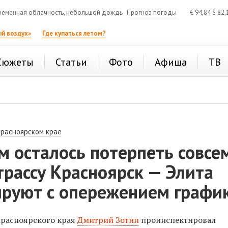
еменная облачность, небольшой дождь
Прогноз погоды
€
94,84
$
82,
й воздух»
Где купаться летом?
Сюжеты
Статьи
Фото
Афиша
ТВ
Красноярском крае
 осталось потерпеть совсе
трассу Красноярск — Элита
ируют с опережением графи
Красноярского края
Дмитрий Зотин
проинспектировал