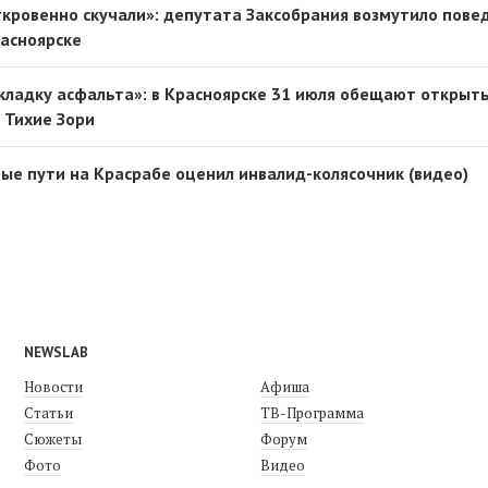
ткровенно скучали»: депутата Заксобрания возмутило пове
асноярске
кладку асфальта»: в Красноярске 31 июля обещают открыт
 Тихие Зори
е пути на Красрабе оценил инвалид-колясочник (видео)
NEWSLAB
Новости
Афиша
Статьи
ТВ-Программа
Сюжеты
Форум
Фото
Видео