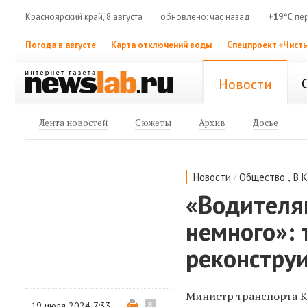
Красноярский край, 8 августа
обновлено: час назад
+19°C
пер
Погода в августе
Карта отключений воды
Спецпроект «Чисты
Новости
Лента новостей
Сюжеты
Архив
Досье
/
,
Новости
Общество
В 
«Водителям
немного»: 
реконстру
Министр транспорта 
19 июля 2024 7:33
8