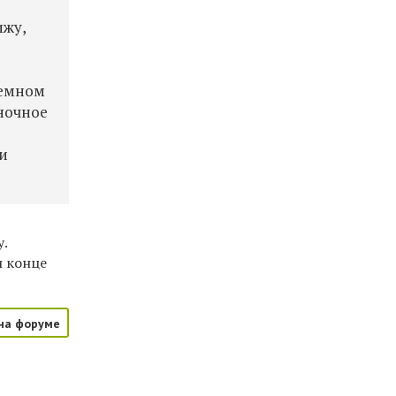
ижу,
земном
ночное
и
.
и конце
на форуме