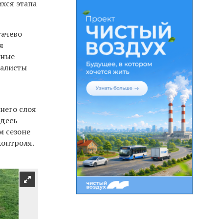
хся этапа
гачево
я
зные
иалисты
хнего слоя
Здесь
м сезоне
контроля.