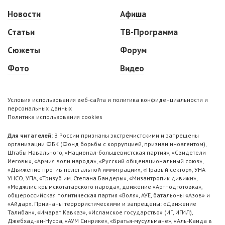
Новости
Афиша
Статьи
ТВ-Программа
Сюжеты
Форум
Фото
Видео
Условия использования веб-сайта и политика конфиденциальности и
персональных данных
Политика использования cookies
Для читателей:
В России признаны экстремистскими и запрещены
организации ФБК (Фонд борьбы с коррупцией, признан иноагентом),
Штабы Навального, «Национал-большевистская партия», «Свидетели
Иеговы», «Армия воли народа», «Русский общенациональный союз»,
«Движение против нелегальной иммиграции», «Правый сектор», УНА-
УНСО, УПА, «Тризуб им. Степана Бандеры», «Мизантропик дивижн»,
«Меджлис крымскотатарского народа», движение «Артподготовка»,
общероссийская политическая партия «Воля», АУЕ, батальоны «Азов» и
«Айдар». Признаны террористическими и запрещены: «Движение
Талибан», «Имарат Кавказ», «Исламское государство» (ИГ, ИГИЛ),
Джебхад-ан-Нусра, «АУМ Синрике», «Братья-мусульмане», «Аль-Каида в