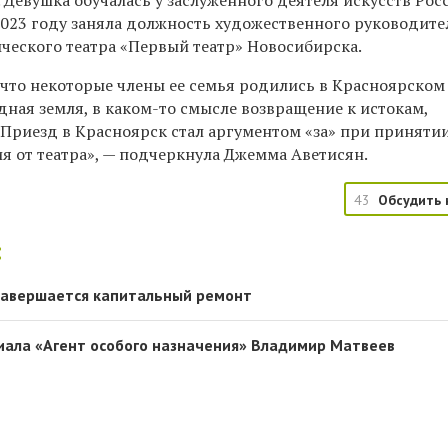
 Девушка обучалась у заслуженного деятеля искусств Рос
 2023 году заняла должность художественного руководите
еского театра «Первый театр» Новосибирска.
 что некоторые члены ее семья родились в Красноярском
дная земля, в каком-то смысле возвращение к истокам,
 Приезд в Красноярск стал аргументом «за» при приняти
я от театра», — подчеркнула Джемма Аветисян.
43
Обсудить 
:
завершается капитальный ремонт
риала «Агент особого назначения» Владимир Матвеев