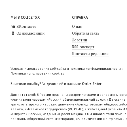
МЫ В СОЦСЕТЯХ
СПРАВКА
ВКонтакте
О нас
Одноклассники
Обратная связь
Логотип
RSS-экспорт
Контакты редакции
Условия использования веб-сайта и политика конфиденциальности и 
Политика использования cookies
Заметили ошибку? Выделите её и нажмите
Ctrl + Enter
.
Для читателей:
В России признаны экстремистскими и запрещены орга
«Армия воли народа», «Русский общенациональный союз», «Движение п
крымскотатарского народа», движение «Артподготовка», общероссийск
Кавказ», «Исламское государство» (ИГ, ИГИЛ), Джебхад-ан-Нусра, «АУМ
«Открытой России», издания «Проект Медиа». СМИ-иноагентами признан
признаны общество/центр «Мемориал», «Аналитический Центр Юрия Лев