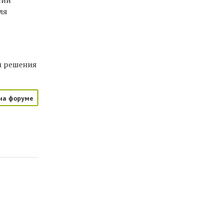
сии
ля
и решения
на форуме