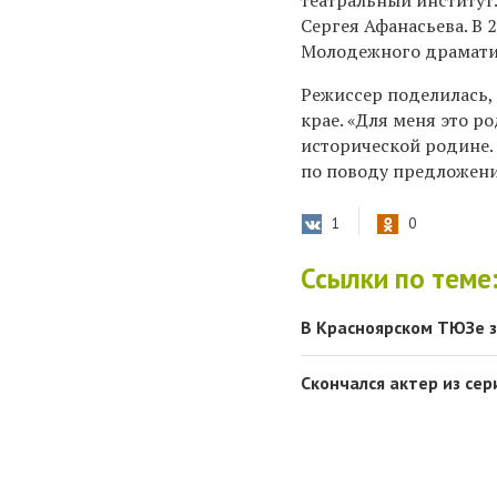
театральный институт.
Сергея Афанасьева. В
Молодежного драматич
Режиссер поделилась,
крае.
«Для меня это ро
исторической родине.
по поводу предложени
1
0
Ссылки по теме
В Красноярском ТЮЗе 
Скончался актер из се