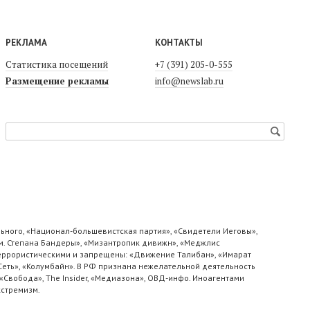
РЕКЛАМА
КОНТАКТЫ
Статистика посещений
+7 (391) 205-0-555
Размещение рекламы
info@newslab.ru
ьного, «Национал-большевистская партия», «Свидетели Иеговы»,
м. Степана Бандеры», «Мизантропик дивижн», «Меджлис
 террористическими и запрещены: «Движение Талибан», «Имарат
«Сеть», «Колумбайн». В РФ признана нежелательной деятельность
«Свобода», The Insider, «Медиазона», ОВД-инфо. Иноагентами
кстремизм.