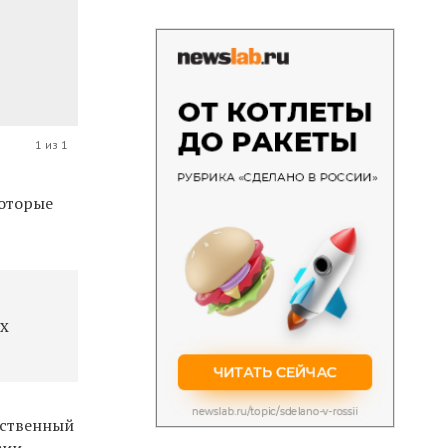
1 из 1
которые
х
рственный