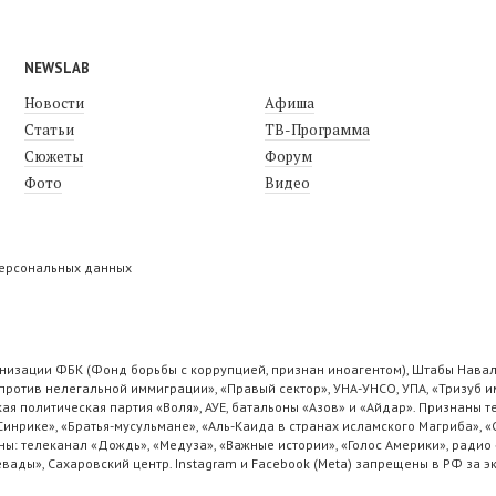
NEWSLAB
Новости
Афиша
Статьи
ТВ-Программа
Сюжеты
Форум
Фото
Видео
персональных данных
низации ФБК (Фонд борьбы с коррупцией, признан иноагентом), Штабы Навал
ротив нелегальной иммиграции», «Правый сектор», УНА-УНСО, УПА, «Тризуб и
ая политическая партия «Воля», АУЕ, батальоны «Азов» и «Айдар». Признаны
 Синрике», «Братья-мусульмане», «Аль-Каида в странах исламского Магриба», 
ы: телеканал «Дождь», «Медуза», «Важные истории», «Голос Америки», радио 
ады», Сахаровский центр. Instagram и Facebook (Metа) запрещены в РФ за э