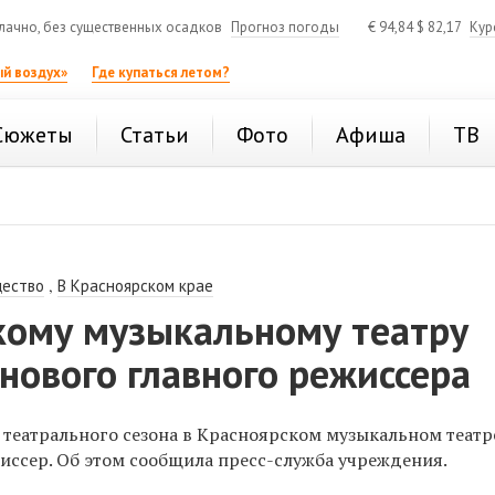
ачно, без существенных осадков
Прогноз погоды
€
94,84
$
82,17
Кур
й воздух»
Где купаться летом?
Сюжеты
Статьи
Фото
Афиша
ТВ
,
ество
В Красноярском крае
кому музыкальному театру
нового главного режиссера
 театрального сезона в Красноярском музыкальном театр
иссер. Об этом сообщила пресс-служба учреждения.