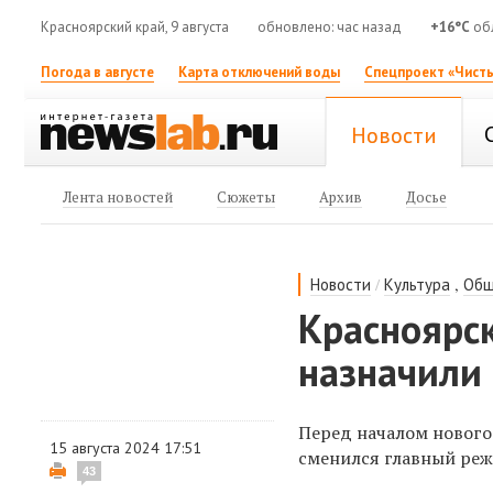
Красноярский край, 9 августа
обновлено: час назад
+16°C
обл
Погода в августе
Карта отключений воды
Спецпроект «Чисты
Новости
Лента новостей
Сюжеты
Архив
Досье
/
,
Новости
Культура
Общ
Красноярс
назначили 
Перед началом нового
15 августа 2024 17:51
сменился главный реж
43