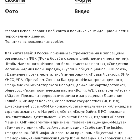
Сюжеты
Форум
Фото
Видео
Условия использования веб-сайта и политика конфиденциальности и
персональных данных
Политика использования cookies
Для читателей:
В России признаны экстремистскими и запрещены
организации ФБК (Фонд борьбы с коррупцией, признан иноагентом),
Штабы Навального, «Национал-большевистская партия», «Свидетели
Иеговы», «Армия воли народа», «Русский общенациональный союз»,
«Движение против нелегальной иммиграции», «Правый сектор», УНА-
УНСО, УПА, «Тризуб им. Степана Бандеры», «Мизантропик дивижн»,
«Меджлис крымскотатарского народа», движение «Артподготовка»,
общероссийская политическая партия «Воля», АУЕ, батальоны «Азов» и
«Айдар». Признаны террористическими и запрещены: «Движение
Талибан», «Имарат Кавказ», «Исламское государство» (ИГ, ИГИЛ),
Джебхад-ан-Нусра, «АУМ Синрике», «Братья-мусульмане», «Аль-Каида в
странах исламского Магриба», «Сеть», «Колумбайн». В РФ признана
нежелательной деятельность «Открытой России», издания «Проект
Медиа». СМИ-иноагентами признаны: телеканал «Дождь», «Медуза»,
«Важные истории», «Голос Америки», радио «Свобода», The Insider,
«Медиазона», ОВД-инфо. Иноагентами признаны общество/центр
«Мемориал», «Аналитический Центр Юрия Левады», Сахаровский центр.