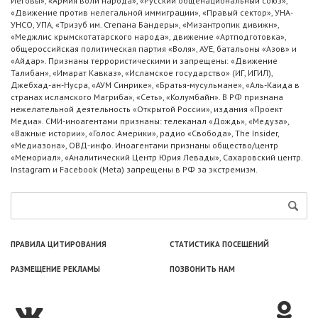
Иеговы», «Армия воли народа», «Русский общенациональный союз»,
«Движение против нелегальной иммиграции», «Правый сектор», УНА-
УНСО, УПА, «Тризуб им. Степана Бандеры», «Мизантропик дивижн»,
«Меджлис крымскотатарского народа», движение «Артподготовка»,
общероссийская политическая партия «Воля», АУЕ, батальоны «Азов» и
«Айдар». Признаны террористическими и запрещены: «Движение
Талибан», «Имарат Кавказ», «Исламское государство» (ИГ, ИГИЛ),
Джебхад-ан-Нусра, «АУМ Синрике», «Братья-мусульмане», «Аль-Каида в
странах исламского Магриба», «Сеть», «Колумбайн». В РФ признана
нежелательной деятельность «Открытой России», издания «Проект
Медиа». СМИ-иноагентами признаны: телеканал «Дождь», «Медуза»,
«Важные истории», «Голос Америки», радио «Свобода», The Insider,
«Медиазона», ОВД-инфо. Иноагентами признаны общество/центр
«Мемориал», «Аналитический Центр Юрия Левады», Сахаровский центр.
Instagram и Facebook (Metа) запрещены в РФ за экстремизм.
ПРАВИЛА ЦИТИРОВАНИЯ
СТАТИСТИКА ПОСЕЩЕНИЙ
РАЗМЕЩЕНИЕ РЕКЛАМЫ
ПОЗВОНИТЬ НАМ