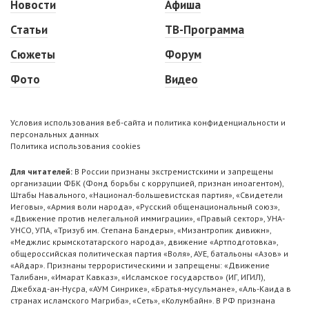
Новости
Афиша
Статьи
ТВ-Программа
Сюжеты
Форум
Фото
Видео
Условия использования веб-сайта и политика конфиденциальности и
персональных данных
Политика использования cookies
Для читателей:
В России признаны экстремистскими и запрещены
организации ФБК (Фонд борьбы с коррупцией, признан иноагентом),
Штабы Навального, «Национал-большевистская партия», «Свидетели
Иеговы», «Армия воли народа», «Русский общенациональный союз»,
«Движение против нелегальной иммиграции», «Правый сектор», УНА-
УНСО, УПА, «Тризуб им. Степана Бандеры», «Мизантропик дивижн»,
«Меджлис крымскотатарского народа», движение «Артподготовка»,
общероссийская политическая партия «Воля», АУЕ, батальоны «Азов» и
«Айдар». Признаны террористическими и запрещены: «Движение
Талибан», «Имарат Кавказ», «Исламское государство» (ИГ, ИГИЛ),
Джебхад-ан-Нусра, «АУМ Синрике», «Братья-мусульмане», «Аль-Каида в
странах исламского Магриба», «Сеть», «Колумбайн». В РФ признана