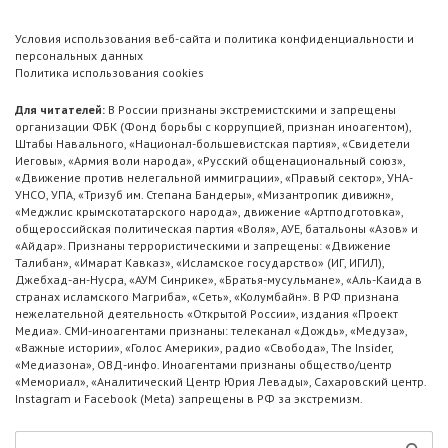
Условия использования веб-сайта и политика конфиденциальности и
персональных данных
Политика использования cookies
Для читателей:
В России признаны экстремистскими и запрещены
организации ФБК (Фонд борьбы с коррупцией, признан иноагентом),
Штабы Навального, «Национал-большевистская партия», «Свидетели
Иеговы», «Армия воли народа», «Русский общенациональный союз»,
«Движение против нелегальной иммиграции», «Правый сектор», УНА-
УНСО, УПА, «Тризуб им. Степана Бандеры», «Мизантропик дивижн»,
«Меджлис крымскотатарского народа», движение «Артподготовка»,
общероссийская политическая партия «Воля», АУЕ, батальоны «Азов» и
«Айдар». Признаны террористическими и запрещены: «Движение
Талибан», «Имарат Кавказ», «Исламское государство» (ИГ, ИГИЛ),
Джебхад-ан-Нусра, «АУМ Синрике», «Братья-мусульмане», «Аль-Каида в
странах исламского Магриба», «Сеть», «Колумбайн». В РФ признана
нежелательной деятельность «Открытой России», издания «Проект
Медиа». СМИ-иноагентами признаны: телеканал «Дождь», «Медуза»,
«Важные истории», «Голос Америки», радио «Свобода», The Insider,
«Медиазона», ОВД-инфо. Иноагентами признаны общество/центр
«Мемориал», «Аналитический Центр Юрия Левады», Сахаровский центр.
Instagram и Facebook (Metа) запрещены в РФ за экстремизм.