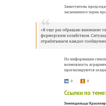
Заместитель председа
засыпанного зерна пр
«Я еще раз обращаю внимание гла
фермерским хозяйством. Ситуац
отрабатываем каждое сообщение
По информации синопт
возможность аграриям 
прогнозируются осадки
0
0
Ссылки по теме
Земледельцы Красноярс