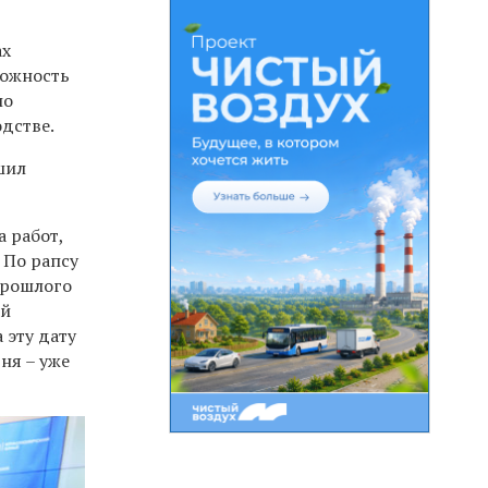
ах
можность
по
одстве.
шил
 работ,
 По рапсу
прошлого
ой
 эту дату
ня – уже