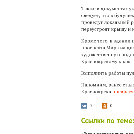
Также в документах у
следует, что в будущ
проведут локальный р
переустроят крышу и 
Кроме того, в здании 
проспекта Мира на дв
художественную подсв
Красноярскому краю.
Выполнить работы нуж
Напомним, ранее стало
Красноярска
превратя
0
0
Ссылки по теме
«Гости расходились то