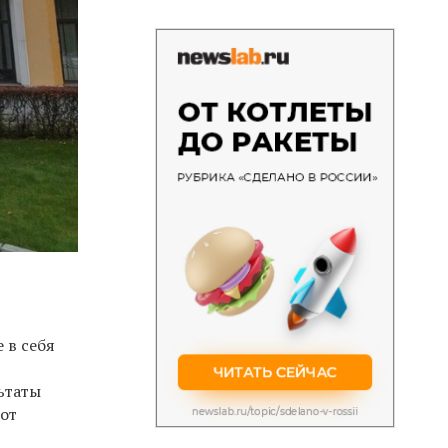
 в себя
ьтаты
 от