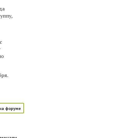
да
уппу,
с
т
по
бря.
на форуме
тмечали