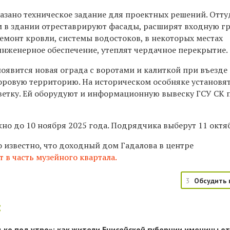
казано техническое задание для проектных решений. Отту
ем в здании отреставрируют фасады, расширят входную гр
емонт кровли, системы водостоков, в некоторых местах
инженерное обеспечение, утеплят чердачное перекрытие.
появится новая ограда с воротами и калиткой при въезде 
оровую территорию. На историческом особняке установя
етку. Ей оборудуют и информационную вывеску ГСУ СК 
но до 10 ноября 2025 года. Подрядчика выберут 11 октя
 известно, что доходный дом Гадалова в центре
т в часть музейного квартала.
3
Обсудить 
:
лько под утро»: как жители Енисейской губернии именины о