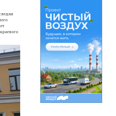
аследия
ного
ает
 краевого