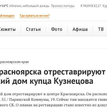
+16°C
облачно, небольшой дождь
Прогноз погоды
€
94,84
$
82,17
Ку
й воздух»
Где купаться летом?
Сюжеты
Статьи
Фото
Афиша
ТВ
Красноярском крае
Красноярска отреставрируют
кий дом купца Кузнецова
й дом отреставрируют в центре Красноярска. Он распол
 35 / Парижской Коммуны, 19. Сейчас там находится глав
ого СК. О планах на реставрацию стало известно из доку