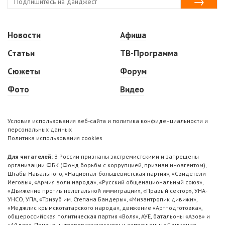
Новости
Афиша
Статьи
ТВ-Программа
Сюжеты
Форум
Фото
Видео
Условия использования веб-сайта и политика конфиденциальности и
персональных данных
Политика использования cookies
Для читателей:
В России признаны экстремистскими и запрещены
организации ФБК (Фонд борьбы с коррупцией, признан иноагентом),
Штабы Навального, «Национал-большевистская партия», «Свидетели
Иеговы», «Армия воли народа», «Русский общенациональный союз»,
«Движение против нелегальной иммиграции», «Правый сектор», УНА-
УНСО, УПА, «Тризуб им. Степана Бандеры», «Мизантропик дивижн»,
«Меджлис крымскотатарского народа», движение «Артподготовка»,
общероссийская политическая партия «Воля», АУЕ, батальоны «Азов» и
«Айдар». Признаны террористическими и запрещены: «Движение