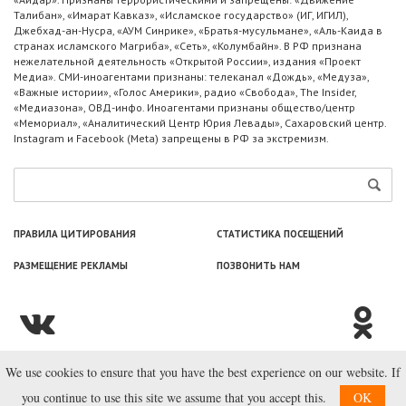
Талибан», «Имарат Кавказ», «Исламское государство» (ИГ, ИГИЛ),
Джебхад-ан-Нусра, «АУМ Синрике», «Братья-мусульмане», «Аль-Каида в
странах исламского Магриба», «Сеть», «Колумбайн». В РФ признана
нежелательной деятельность «Открытой России», издания «Проект
Медиа». СМИ-иноагентами признаны: телеканал «Дождь», «Медуза»,
«Важные истории», «Голос Америки», радио «Свобода», The Insider,
«Медиазона», ОВД-инфо. Иноагентами признаны общество/центр
«Мемориал», «Аналитический Центр Юрия Левады», Сахаровский центр.
Instagram и Facebook (Metа) запрещены в РФ за экстремизм.
ПРАВИЛА ЦИТИРОВАНИЯ
СТАТИСТИКА ПОСЕЩЕНИЙ
РАЗМЕЩЕНИЕ РЕКЛАМЫ
ПОЗВОНИТЬ НАМ
We use cookies to ensure that you have the best experience on our website. If
© ООО «Лаборатория Новоcтей», 2003—2026.
you continue to use this site we assume that you accept this.
OK