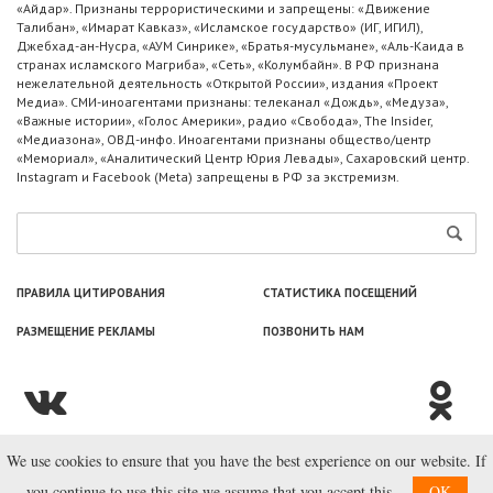
«Айдар». Признаны террористическими и запрещены: «Движение
Талибан», «Имарат Кавказ», «Исламское государство» (ИГ, ИГИЛ),
Джебхад-ан-Нусра, «АУМ Синрике», «Братья-мусульмане», «Аль-Каида в
странах исламского Магриба», «Сеть», «Колумбайн». В РФ признана
нежелательной деятельность «Открытой России», издания «Проект
Медиа». СМИ-иноагентами признаны: телеканал «Дождь», «Медуза»,
«Важные истории», «Голос Америки», радио «Свобода», The Insider,
«Медиазона», ОВД-инфо. Иноагентами признаны общество/центр
«Мемориал», «Аналитический Центр Юрия Левады», Сахаровский центр.
Instagram и Facebook (Metа) запрещены в РФ за экстремизм.
ПРАВИЛА ЦИТИРОВАНИЯ
СТАТИСТИКА ПОСЕЩЕНИЙ
РАЗМЕЩЕНИЕ РЕКЛАМЫ
ПОЗВОНИТЬ НАМ
We use cookies to ensure that you have the best experience on our website. If
© ООО «Лаборатория Новоcтей», 2003—2026.
you continue to use this site we assume that you accept this.
OK