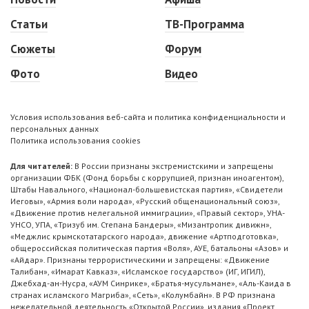
Статьи
ТВ-Программа
Сюжеты
Форум
Фото
Видео
Условия использования веб-сайта и политика конфиденциальности и
персональных данных
Политика использования cookies
Для читателей:
В России признаны экстремистскими и запрещены
организации ФБК (Фонд борьбы с коррупцией, признан иноагентом),
Штабы Навального, «Национал-большевистская партия», «Свидетели
Иеговы», «Армия воли народа», «Русский общенациональный союз»,
«Движение против нелегальной иммиграции», «Правый сектор», УНА-
УНСО, УПА, «Тризуб им. Степана Бандеры», «Мизантропик дивижн»,
«Меджлис крымскотатарского народа», движение «Артподготовка»,
общероссийская политическая партия «Воля», АУЕ, батальоны «Азов» и
«Айдар». Признаны террористическими и запрещены: «Движение
Талибан», «Имарат Кавказ», «Исламское государство» (ИГ, ИГИЛ),
Джебхад-ан-Нусра, «АУМ Синрике», «Братья-мусульмане», «Аль-Каида в
странах исламского Магриба», «Сеть», «Колумбайн». В РФ признана
нежелательной деятельность «Открытой России», издания «Проект