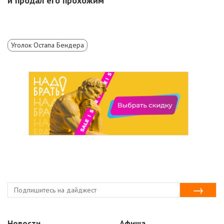
и продал его прохожим
Уголок Остапа Бендера
Новости
Афиша