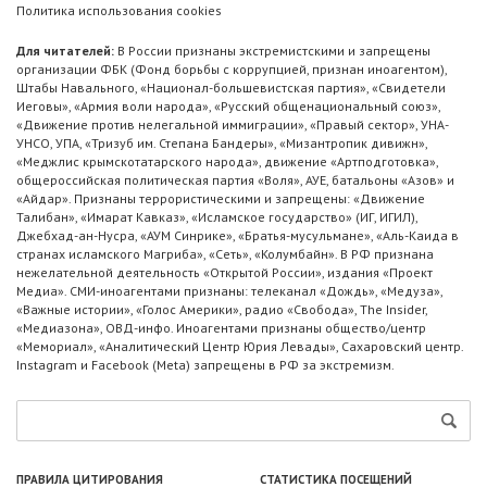
Политика использования cookies
Для читателей:
В России признаны экстремистскими и запрещены
организации ФБК (Фонд борьбы с коррупцией, признан иноагентом),
Штабы Навального, «Национал-большевистская партия», «Свидетели
Иеговы», «Армия воли народа», «Русский общенациональный союз»,
«Движение против нелегальной иммиграции», «Правый сектор», УНА-
УНСО, УПА, «Тризуб им. Степана Бандеры», «Мизантропик дивижн»,
«Меджлис крымскотатарского народа», движение «Артподготовка»,
общероссийская политическая партия «Воля», АУЕ, батальоны «Азов» и
«Айдар». Признаны террористическими и запрещены: «Движение
Талибан», «Имарат Кавказ», «Исламское государство» (ИГ, ИГИЛ),
Джебхад-ан-Нусра, «АУМ Синрике», «Братья-мусульмане», «Аль-Каида в
странах исламского Магриба», «Сеть», «Колумбайн». В РФ признана
нежелательной деятельность «Открытой России», издания «Проект
Медиа». СМИ-иноагентами признаны: телеканал «Дождь», «Медуза»,
«Важные истории», «Голос Америки», радио «Свобода», The Insider,
«Медиазона», ОВД-инфо. Иноагентами признаны общество/центр
«Мемориал», «Аналитический Центр Юрия Левады», Сахаровский центр.
Instagram и Facebook (Metа) запрещены в РФ за экстремизм.
ПРАВИЛА ЦИТИРОВАНИЯ
СТАТИСТИКА ПОСЕЩЕНИЙ