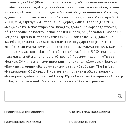
организации ФБК (Фонд борьбы с коррупцией, признан иноагентом),
Штабы Навального, «Национал-большевистская партия», «Свидетели
Иеговы», «Армия воли народа», «Русский общенациональный союз»,
«Движение против нелегальной иммиграции», «Правый сектор», УНА-
УНСО, УПА, «Тризуб им. Степана Бандеры», «Мизантропик дивижн»,
«Меджлис крымскотатарского народа», движение «Артподготовка»,
общероссийская политическая партия «Воля», АУЕ, батальоны «Азов» и
«Айдар». Признаны террористическими и запрещены: «Движение
Талибан», «Имарат Кавказ», «Исламское государство» (ИГ, ИГИЛ),
Джебхад-ан-Нусра, «АУМ Синрике», «Братья-мусульмане», «Аль-Каида в
странах исламского Магриба», «Сеть», «Колумбайн». В РФ признана
нежелательной деятельность «Открытой России», издания «Проект
Медиа». СМИ-иноагентами признаны: телеканал «Дождь», «Медуза»,
«Важные истории», «Голос Америки», радио «Свобода», The Insider,
«Медиазона», ОВД-инфо. Иноагентами признаны общество/центр
«Мемориал», «Аналитический Центр Юрия Левады», Сахаровский центр.
Instagram и Facebook (Metа) запрещены в РФ за экстремизм.
ПРАВИЛА ЦИТИРОВАНИЯ
СТАТИСТИКА ПОСЕЩЕНИЙ
РАЗМЕЩЕНИЕ РЕКЛАМЫ
ПОЗВОНИТЬ НАМ