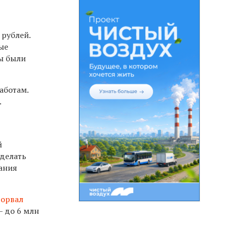
рублей.
ые
ы были
аботам.
.
й
оделать
вания
сорвал
— до 6 млн