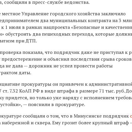
, сообщили в пресс-службе ведомства.
е местное Управление городского хозяйства заключило
дпринимателем два муниципальных контракта на 3 млн 
к 1 июля в рамках нацпроекта «Безопасные и качественн
» обустроить два пешеходных перехода, которые должн
матизм при ДТП.
роверка показала, что подрядчик даже не приступал к р
 предостережение и объяснил последствия срыва сроков
еда не дала — дорожник не успел провести работы
трактом даты.
нициативе прокуратуры он привлечен к административно
7 ст. 7.32 КоАП РФ в виде штрафа в размере 71 тыс. руб. Д
у придется, но только уже наряду с исполнением требо
еустойки», — пояснили в прокуратуре.
окуратуре сообщали о том, что в Минусинске подрядчик
 набережной и сквера. Ему грозит более крупный штраф 