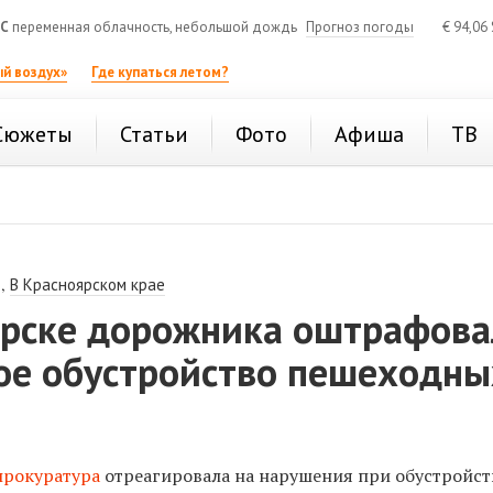
°C
переменная облачность, небольшой дождь
Прогноз погоды
€
94,06
й воздух»
Где купаться летом?
Сюжеты
Статьи
Фото
Афиша
ТВ
,
В Красноярском крае
ирске дорожника оштрафов
ное обустройство пешеходны
прокуратура
отреагировала на нарушения при обустройст