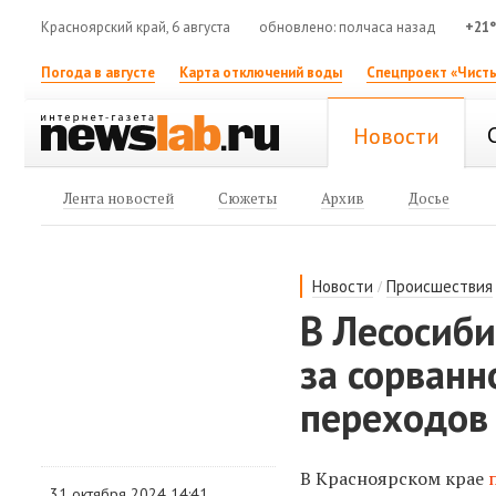
Красноярский край, 6 августа
обновлено: полчаса назад
+21
Погода в августе
Карта отключений воды
Спецпроект «Чисты
Новости
Лента новостей
Сюжеты
Архив
Досье
/
Новости
Происшествия
В Лесосиб
за сорван
переходов
В Красноярском крае
31 октября 2024 14:41