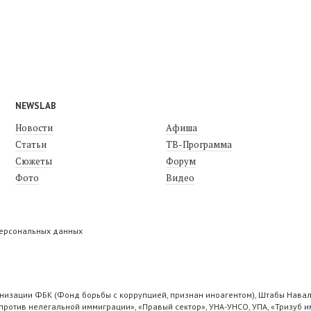
NEWSLAB
Новости
Афиша
Статьи
ТВ-Программа
Сюжеты
Форум
Фото
Видео
персональных данных
низации ФБК (Фонд борьбы с коррупцией, признан иноагентом), Штабы Навал
ротив нелегальной иммиграции», «Правый сектор», УНА-УНСО, УПА, «Тризуб и