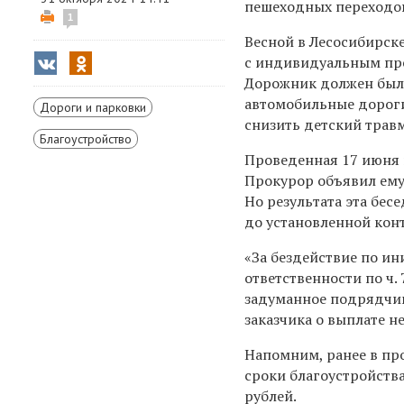
пешеходных переходов
1
Весной в Лесосибирск
с индивидуальным пре
Дорожник должен был 
автомобильные дороги
Дороги и парковки
снизить детский трав
Благоустройство
Проведенная 17 июня п
Прокурор объявил ему
Но результата эта бес
до установленной кон
«За бездействие по и
ответственности по ч. 
задуманное подрядчик
заказчика о выплате н
Напомним, ранее в пр
сроки благоустройства
рублей.