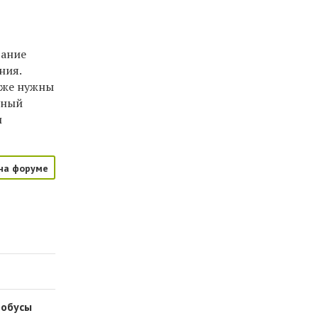
вание
ния.
акже нужны
чный
и
на форуме
робусы