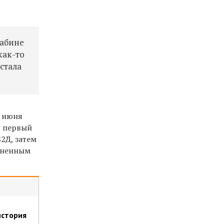
кабине
как-то
 стала
6 июня
и первый
2Д, затем
раненным
история