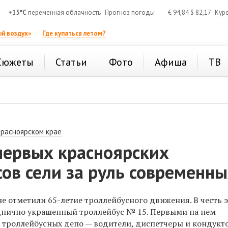
+15°C
переменная облачность
Прогноз погоды
€
94,84
$
82,17
Кур
й воздух»
Где купаться летом?
Сюжеты
Статьи
Фото
Афиша
ТВ
Красноярском крае
первых красноярских
ов сели за руль современн
е отметили 65-летие троллейбусного движения. В честь 
днично украшенный троллейбус № 15. Первыми на нем
 троллейбусных депо — водители, диспетчеры и кондукт