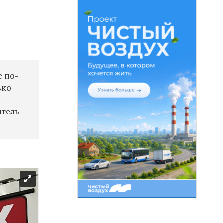
е по-
ько
итель