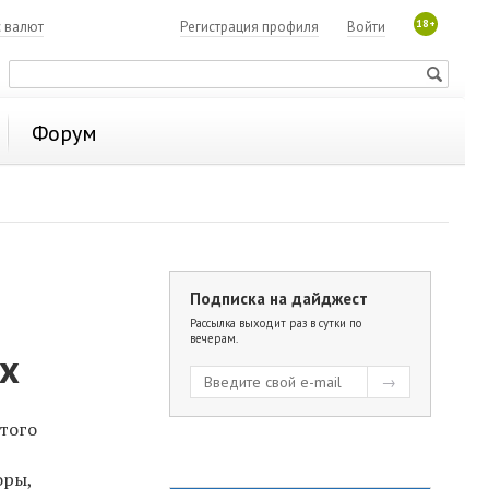
18+
с валют
Регистрация профиля
Войти
Форум
Подписка на дайджест
Рассылка выходит раз в сутки по
вечерам.
ых
этого
оры,