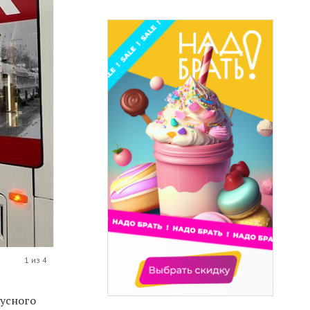
1 из 4
усного