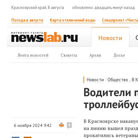
Красноярский край, 8 августа
обновлено: двадцать минут назад
Погода в августе
Карта отключений воды
Спецпроект «Чисты
Новости
Лента новостей
Сюжеты
Архив
Досье
/
,
Новости
Общество
В 
Водители 
троллейбус
В Красноярске наканун
6 ноября 2024 9:42
9
на линию вышел праз
прокатились ветераны