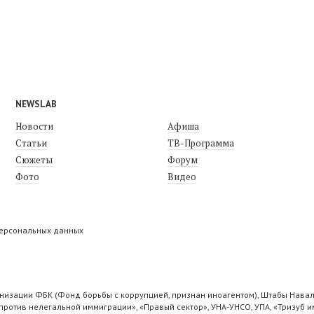
NEWSLAB
Новости
Афиша
Статьи
ТВ-Программа
Сюжеты
Форум
Фото
Видео
персональных данных
низации ФБК (Фонд борьбы с коррупцией, признан иноагентом), Штабы Навал
ротив нелегальной иммиграции», «Правый сектор», УНА-УНСО, УПА, «Тризуб и