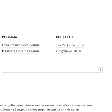
РЕКЛАМА
КОНТАКТЫ
Статистика посещений
+7 (391) 205-0-555
Размещение рекламы
info@newslab.ru
ьного, «Национал-большевистская партия», «Свидетели Иеговы»,
м. Степана Бандеры», «Мизантропик дивижн», «Меджлис