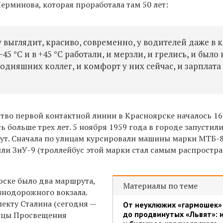
ерминова, которая проработала там 50 лет:
у выглядит, красиво, современно, у водителей даже в 
5 °C и в +45 °C работали, и мерзли, и грелись, и было 
одняшних коллег, и комфорт у них сейчас, и зарплата
тво первой контактной линии в Красноярске началось 1
ь больше трех лет. 5 ноября 1959 года в городе запустил
т. Сначала по улицам курсировали машины марки МТБ-8
или ЗиУ-9 (троллейбус этой марки стал самым распрост
рске было два маршрута,
Материалы по теме
знодорожного вокзала.
екту Сталина (сегодня —
От неуклюжих «гармошек»
до продвинутых «Львят»: 
лицы Просвещения