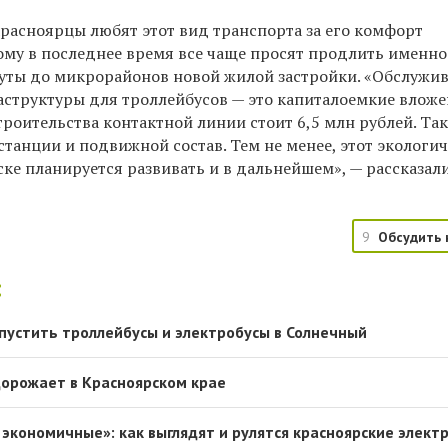
 красноярцы любят этот вид транспорта за его комфорт
тому в последнее время все чаще просят продлить именно
ты до микрорайонов новой жилой застройки. «Обслужи
аструктуры для троллейбусов — это капиталоемкие вложе
троительства контактной линии стоит 6,5 млн рублей. Т
танции и подвижной состав. Тем не менее, этот экологи
ке планируется развивать и в дальнейшем», — рассказал
9
Обсудить 
:
апустить троллейбусы и электробусы в Солнечный
дорожает в Красноярском крае
 экономичные»: как выглядят и рулятся красноярские элект