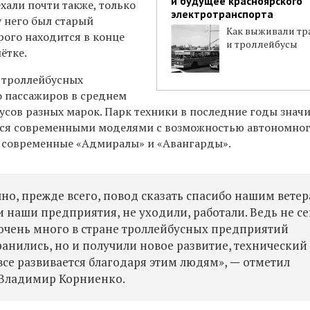
и будущее красноярского
хали почти также, только
электротранспорта
у него был старый
Как выживали тр
рого находится в конце
и троллейбусы
ётке.
ь троллейбусных
 пассажиров в среднем
усов разных марок. Парк техники в последние годы знач
ся современными моделями с возможностью автономног
 современные «Адмиралы» и «Авангарды».
но, прежде всего, повод сказать спасибо нашим ветер
 наши предприятия, не уходили, работали. Ведь не се
ы очень много в стране троллейбусных предприятий
ранились, но и получили новое развитие, технический
все развивается благодаря этим людям»,
—
отметил
 Владимир Корниенко.