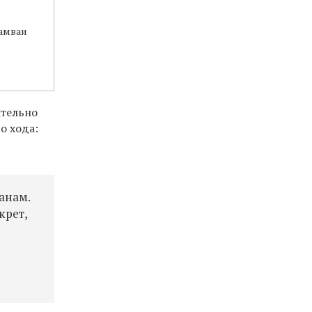
амваи
ительно
о хода:
анам.
крет,