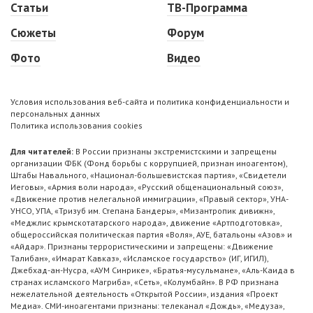
Статьи
ТВ-Программа
Сюжеты
Форум
Фото
Видео
Условия использования веб-сайта и политика конфиденциальности и
персональных данных
Политика использования cookies
Для читателей:
В России признаны экстремистскими и запрещены
организации ФБК (Фонд борьбы с коррупцией, признан иноагентом),
Штабы Навального, «Национал-большевистская партия», «Свидетели
Иеговы», «Армия воли народа», «Русский общенациональный союз»,
«Движение против нелегальной иммиграции», «Правый сектор», УНА-
УНСО, УПА, «Тризуб им. Степана Бандеры», «Мизантропик дивижн»,
«Меджлис крымскотатарского народа», движение «Артподготовка»,
общероссийская политическая партия «Воля», АУЕ, батальоны «Азов» и
«Айдар». Признаны террористическими и запрещены: «Движение
Талибан», «Имарат Кавказ», «Исламское государство» (ИГ, ИГИЛ),
Джебхад-ан-Нусра, «АУМ Синрике», «Братья-мусульмане», «Аль-Каида в
странах исламского Магриба», «Сеть», «Колумбайн». В РФ признана
нежелательной деятельность «Открытой России», издания «Проект
Медиа». СМИ-иноагентами признаны: телеканал «Дождь», «Медуза»,