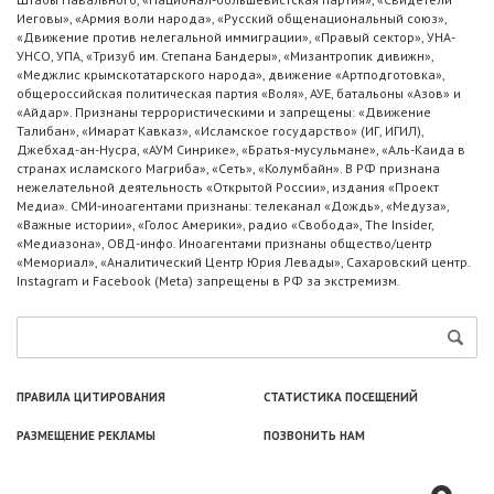
Иеговы», «Армия воли народа», «Русский общенациональный союз»,
«Движение против нелегальной иммиграции», «Правый сектор», УНА-
УНСО, УПА, «Тризуб им. Степана Бандеры», «Мизантропик дивижн»,
«Меджлис крымскотатарского народа», движение «Артподготовка»,
общероссийская политическая партия «Воля», АУЕ, батальоны «Азов» и
«Айдар». Признаны террористическими и запрещены: «Движение
Талибан», «Имарат Кавказ», «Исламское государство» (ИГ, ИГИЛ),
Джебхад-ан-Нусра, «АУМ Синрике», «Братья-мусульмане», «Аль-Каида в
странах исламского Магриба», «Сеть», «Колумбайн». В РФ признана
нежелательной деятельность «Открытой России», издания «Проект
Медиа». СМИ-иноагентами признаны: телеканал «Дождь», «Медуза»,
«Важные истории», «Голос Америки», радио «Свобода», The Insider,
«Медиазона», ОВД-инфо. Иноагентами признаны общество/центр
«Мемориал», «Аналитический Центр Юрия Левады», Сахаровский центр.
Instagram и Facebook (Metа) запрещены в РФ за экстремизм.
ПРАВИЛА ЦИТИРОВАНИЯ
СТАТИСТИКА ПОСЕЩЕНИЙ
РАЗМЕЩЕНИЕ РЕКЛАМЫ
ПОЗВОНИТЬ НАМ