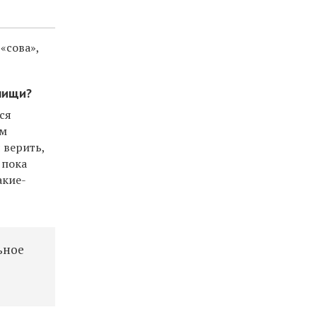
 «сова»,
 пищи?
ся
ом
 верить,
 пока
акие-
ьное