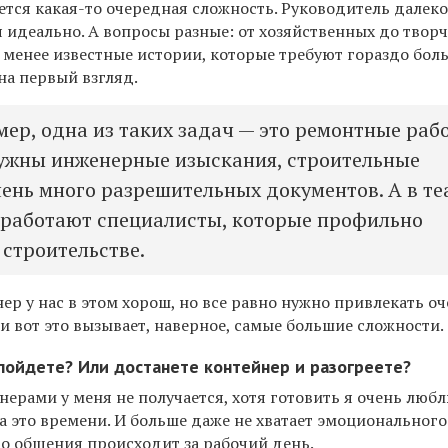
ается какая-то очередная сложность. Руководитель далек
я идеально. А вопросы разные: от хозяйственных до творч
о менее известные истории, которые требуют гораздо бол
на первый взгляд.
мер, одна из таких задач — это ремонтные раб
 нужны инженерные изыскания, строительные
чень много разрешительных документов. А в те
 работают специалисты, которые профильно
 строительстве.
р у нас в этом хорош, но все равно нужно привлекать о
и вот это вызывает, наверное, самые большие сложности.
 пойдете? Или достанете контейнер и разогреете?
нерами у меня не получается, хотя готовить я очень любл
на это времени. И больше даже не хватает эмоционального
го общения происходит за рабочий день.