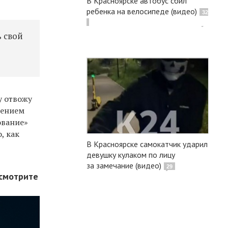
В Красноярске автобус сбил
ребенка на велосипеде (видео)
32
ь свой
у отвожу
дением
ование»
, как
В Красноярске самокатчик ударил
девушку кулаком по лицу
за замечание (видео)
29
 смотрите