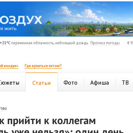
+21°C
переменная облачность, небольшой дождь
Прогноз погоды
€
9
й воздух»
Где купаться летом?
Сюжеты
Фото
Афиша
ТВ
Статьи
тво
к прийти к коллегам
ль уже нельзя»: один день