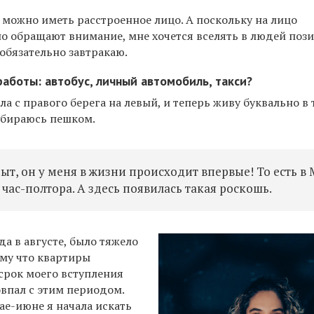
о можно иметь расстроенное лицо. А поскольку на лицо
но обращают внимание, мне хочется вселять в людей поз
 обязательно завтракаю.
аботы: автобус, личный автомобиль, такси?
ла с правого берега на левый, и теперь живу буквально в 
добираюсь пешком.
т, он у меня в жизни происходит впервые! То есть в
 час-полтора. А здесь появилась такая роскошь.
да в августе, было тяжело
ому что квартиры
срок моего вступления
овпал с этим периодом.
мае-июне я начала искать