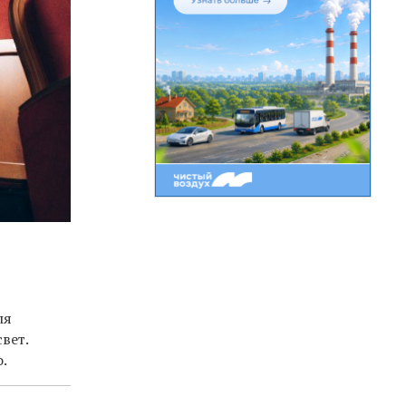
ля
вет.
о.