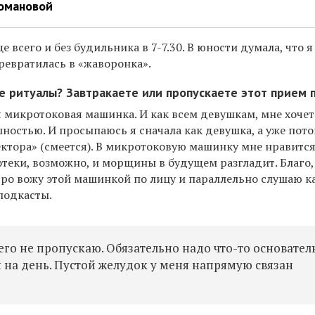
Романовой
ще всего и без будильника в 7-7.30. В юности думала, что я
ревратилась в «жаворонка».
ие ритуалы? Завтракаете или пропускаете этот прием
я микротоковая машинка. И как всем девушкам, мне хочет
ностью. И просыпаюсь я сначала как девушка, а уже пот
ктора» (смеется). В микротоковую машинку мне нравится
отеки, возможно, и морщины в будущем разгладит. Благо,
утро вожу этой машинкой по лицу и параллельно слушаю к
подкасты.
 его не пропускаю. Обязательно надо что-то основател
ся на день. Пустой желудок у меня напрямую связан