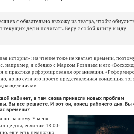
яцев я обязательно выхожу из театра, чтобы обнулит
 текущих дел и почитать. Беру с собой книгу и иду
ная история»: на чтение тоже не хватает времени, поэтом
ас, например, я обедаю с Марком Розиным и его «Восхож
рия и практика реформирования организации. «Реформир
шно, но по сути это просто представленная концепция того
одразделениями.
вой кабинет, а там снова принесли новых проблем
ы. Вы все решаете. И вот он, конец рабочего дня. Вы
час времени?
а по-разному. У меня
конце дня, если там 18:00-
ично, еще есть немножко