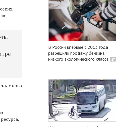
о
еских.
ьше
оты
В России впервые с 2013 года
атре
разрешили продажу бензина
низкого экологического класса
27
чень много
ю.
 ресурса,