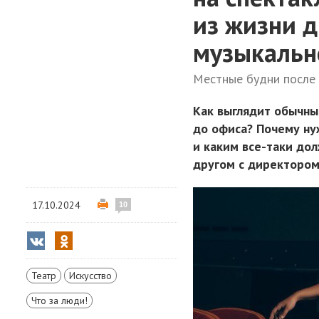
из жизни 
музыкальн
Местные будни после 
Как выглядит обычны
до офиса? Почему ну
и каким все-таки до
другом с директором
17.10.2024
10
Театр
Искусство
Что за люди!