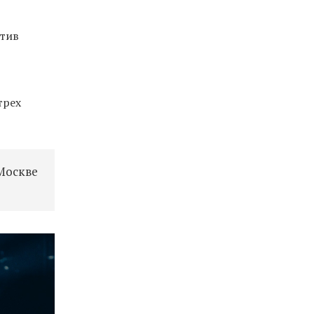
итив
трех
 Москве