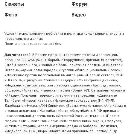
Сюжеты
Форум
Фото
Видео
Условия использования веб-сайта и политика конфиденциальности и
персональных данных
Политика использования cookies
Для читателей:
В России признаны экстремистскими и запрещены
организации ФБК (Фонд борьбы с коррупцией, признан иноагентом),
Штабы Навального, «Национал-большевистская партия», «Свидетели
Иеговы», «Армия воли народа», «Русский общенациональный союз»,
«Движение против нелегальной иммиграции», «Правый сектор», УНА-
УНСО, УПА, «Тризуб им. Степана Бандеры», «Мизантропик дивижн»,
«Меджлис крымскотатарского народа», движение «Артподготовка»,
общероссийская политическая партия «Воля», АУЕ, батальоны «Азов» и
«Айдар». Признаны террористическими и запрещены: «Движение
Талибан», «Имарат Кавказ», «Исламское государство» (ИГ, ИГИЛ),
Джебхад-ан-Нусра, «АУМ Синрике», «Братья-мусульмане», «Аль-Каида в
странах исламского Магриба», «Сеть», «Колумбайн». В РФ признана
нежелательной деятельность «Открытой России», издания «Проект
Медиа». СМИ-иноагентами признаны: телеканал «Дождь», «Медуза»,
«Важные истории», «Голос Америки», радио «Свобода», The Insider,
«Медиазона», ОВД-инфо. Иноагентами признаны общество/центр