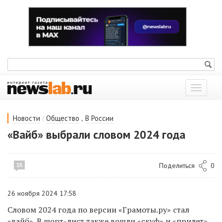
Показат
меню
/
,
Новости
Общество
В России
«Вайб» выбрали словом 2024 года
Поделиться
0
15
26 ноября 2024 17:58
Словом 2024 года по версии «Грамоты.ру» стал
«вайб». В шорт-лист также вошли «скуф» и «прилет».