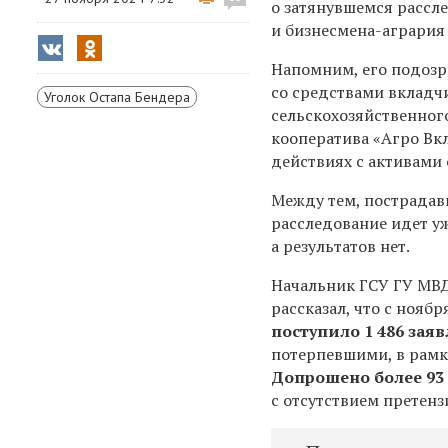
о затянувшемся рассл
и бизнесмена-аграри
Напомним, его подозр
со средствами вкладч
Уголок Остапа Бендера
сельскохозяйственног
кооператива
«Агро Вк
действиях с активами
Между тем, пострадав
расследование идет у
а результатов нет.
Начальник ГСУ ГУ
МВ
рассказал, что
с ноябр
поступило 1 486 зая
потерпевшими, в рамк
Допрошено более 93
с отсутствием претенз