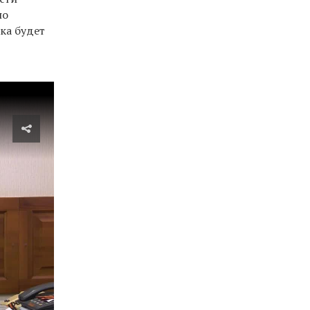
но
ка будет