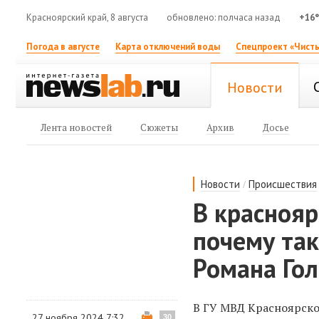
Красноярский край, 8 августа
обновлено: полчаса назад
+16
Погода в августе
Карта отключений воды
Спецпроект «Чисты
Новости
Лента новостей
Сюжеты
Архив
Досье
/
Новости
Происшествия
В краснояр
почему так
Романа Гол
В ГУ МВД Красноярско
27 ноября 2024 7:32
30