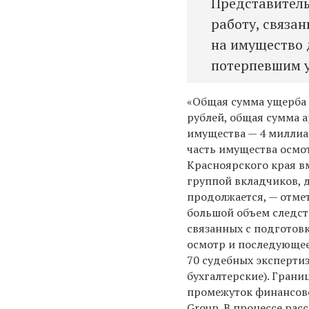
Представитель
работу, связа
на имущество 
потерпевшим 
«О
бщая сумма ущерба 
рублей, общая сумма 
имущества — 4 миллиа
часть имущества осмо
Красноярского края в
группой вкладчиков, 
продолжается, — отме
большой объем следст
связанных с подготовк
осмотр и последующее
70 судебных эксперти
бухгалтерские). Гран
промежуток финансово
Group. В процессе ра