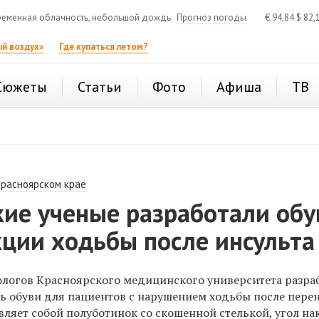
еменная облачность, небольшой дождь
Прогноз погоды
€
94,84
$
82,
й воздух»
Где купаться летом?
Сюжеты
Статьи
Фото
Афиша
ТВ
Красноярском крае
кие ученые разработали обу
кции ходьбы после инсульта
логов Красноярского медицинского университета разра
ль обуви для пациентов с нарушением ходьбы после пере
вляет собой полуботинок со скошенной стелькой, угол на