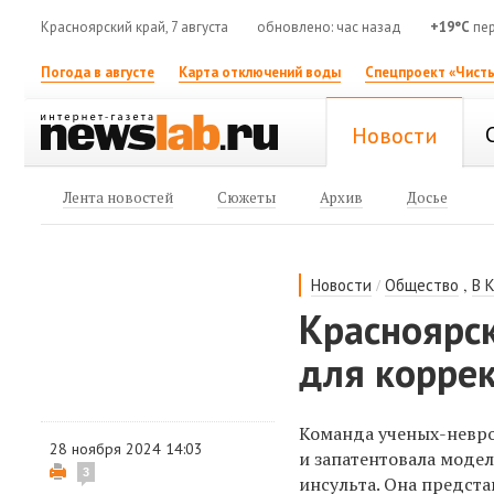
Красноярский край, 7 августа
обновлено: час назад
+19°C
пер
Погода в августе
Карта отключений воды
Спецпроект «Чисты
Новости
Лента новостей
Сюжеты
Архив
Досье
/
,
Новости
Общество
В 
Красноярс
для корре
Команда ученых-невро
28 ноября 2024 14:03
и запатентовала моде
3
инсульта. Она предста