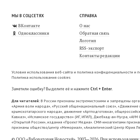
МЫ В СОЦСЕТЯХ
СПРАВКА
ВКонтакте
О нас
Одноклассники
Обратная связь
Логотип
RSS-экспорт
Контакты редакции
Условия использования веб-сайта и политика конфиденциальности и 
Политика использования cookies
Заметили ошибку? Выделите её и нажмите
Ctrl + Enter
.
Для читателей:
В России признаны экстремистскими и запрещены орга
«Армия воли народа», «Русский общенациональный союз», «Движение п
крымскотатарского народа», движение «Артподготовка», общероссийск
Кавказ», «Исламское государство» (ИГ, ИГИЛ), Джебхад-ан-Нусра, «АУМ
«Открытой России», издания «Проект Медиа». СМИ-иноагентами признан
признаны общество/центр «Мемориал», «Аналитический Центр Юрия Лев
© ООО «Лаборатория Новоcтей», 2003—2026.
При использовании 