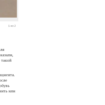
1 из 2
для
казали,
 такой
ациента.
осле
обувь
нить или