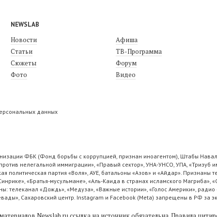
NEWSLAB
Новости
Афиша
Статьи
ТВ-Программа
Сюжеты
Форум
Фото
Видео
персональных данных
низации ФБК (Фонд борьбы с коррупцией, признан иноагентом), Штабы Навал
ротив нелегальной иммиграции», «Правый сектор», УНА-УНСО, УПА, «Тризуб и
ая политическая партия «Воля», АУЕ, батальоны «Азов» и «Айдар». Признаны
 Синрике», «Братья-мусульмане», «Аль-Каида в странах исламского Магриба», 
ы: телеканал «Дождь», «Медуза», «Важные истории», «Голос Америки», радио 
ады», Сахаровский центр. Instagram и Facebook (Metа) запрещены в РФ за э
материалов Newslab.ru ссылка на источник обязательна.
Правила цитир