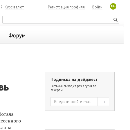
18+
17
Курс валют
Регистрация профиля
Войти
Форум
Подписка на дайджест
вь
Рассылка выходит раз в сутки по
вечерам.
ботала
несенного
клона