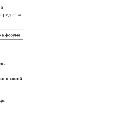
ой
 средства
на форуме
рь
ко о своей
ощь