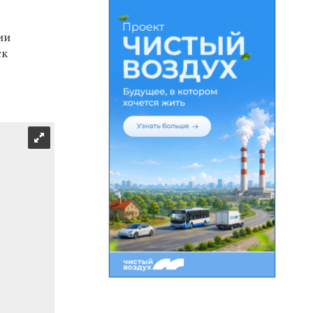
ии
ск