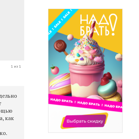
1 из 1
едельно
т
мощью
а, как
ко.