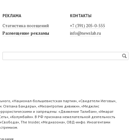
РЕКЛАМА
КОНТАКТЫ
Статистика посещений
+7 (391) 205-0-555
Размещение рекламы
info@newslab.ru
ьного, «Национал-большевистская партия», «Свидетели Иеговы»,
м. Степана Бандеры», «Мизантропик дивижн», «Меджлис
 террористическими и запрещены: «Движение Талибан», «Имарат
«Сеть», «Колумбайн». В РФ признана нежелательной деятельность
«Свобода», The Insider, «Медиазона», ОВД-инфо. Иноагентами
кстремизм.
ования
.