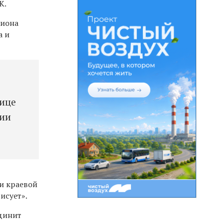
К.
гиона
а и
лице
рии
и краевой
исует».
единит