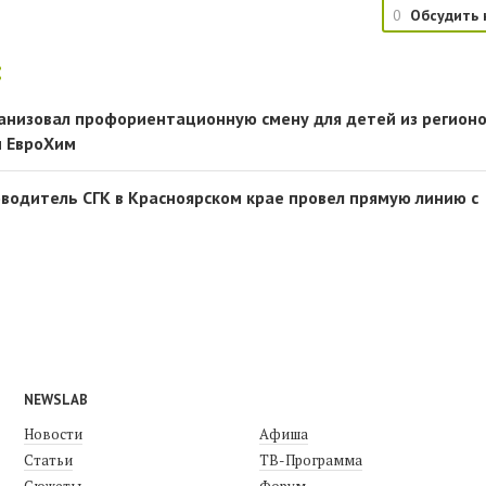
0
Обсудить 
:
анизовал профориентационную смену для детей из регион
и ЕвроХим
оводитель СГК в Красноярском крае провел прямую линию с
NEWSLAB
Новости
Афиша
Статьи
ТВ-Программа
Сюжеты
Форум