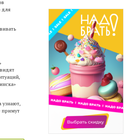
ов
о для
звивать
ь
увидят
итуаций,
синска»
 узнают,
е примут