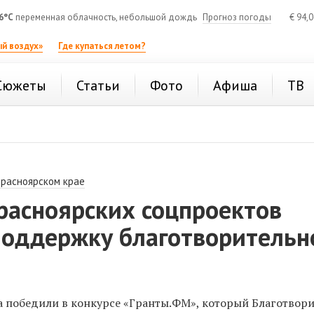
6°C
переменная облачность, небольшой дождь
Прогноз погоды
€
94,
й воздух»
Где купаться летом?
Сюжеты
Статьи
Фото
Афиша
ТВ
Красноярском крае
расноярских соцпроектов
поддержку благотворительн
а победили в конкурсе «Гранты.ФМ», который Благотвор