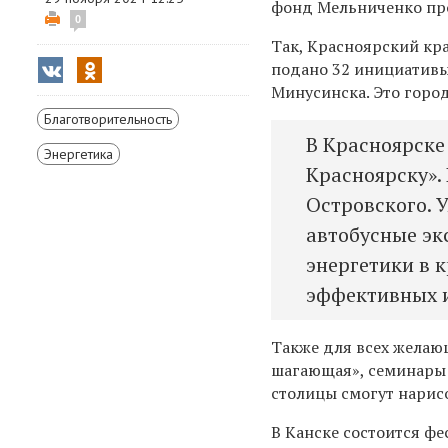
фонд Мельниченко про
0
Так, Красноярский кра
подано 32 инициативы.
Минусинска. Это горо
Благотворительность
В Красноярске
Энергетика
Красноярску».
Островского. 
автобусные эк
энергетики в 
эффективных 
Также для всех желаю
шагающая», семинары 
столицы смогут нарисо
В Канске состоится фе