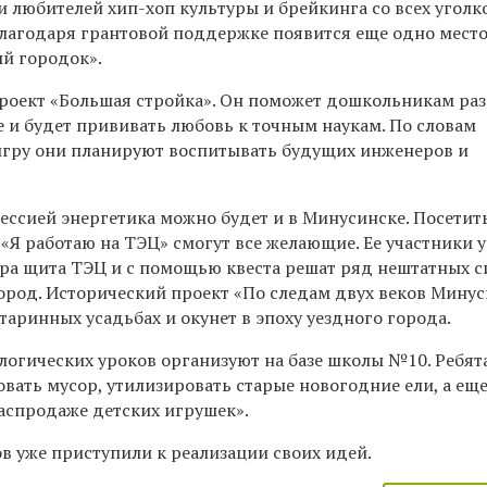
 любителей хип-хоп культуры и брейкинга со всех уголк
 благодаря грантовой поддержке появится еще одно мест
й городок».
проект «Большая стройка». Он поможет дошкольникам ра
 и будет прививать любовь к точным наукам. По словам
 игру они планируют воспитывать будущих инженеров и
ессией энергетика можно будет и в Минусинске. Посетит
«Я работаю на ТЭЦ» смогут все желающие. Ее участники 
ора щита ТЭЦ и с помощью квеста решат ряд нештатных с
город. Исторический проект «По следам двух веков Мину
таринных усадьбах и окунет в эпоху уездного города.
логических уроков организуют на базе школы №10. Ребята
вать мусор, утилизировать старые новогодние ели, а ещ
распродаже детских игрушек».
в уже приступили к реализации своих идей.