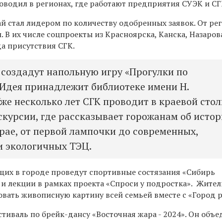
водил в регионах, где работают предприятия СУЭК и СГ
й стал лидером по количеству одобренных заявок. От ре
 В их числе соцпроекты из Красноярска, Канска, Назаров
да присутствия СГК.
 создадут напольную игру «Прогулки по
 Идея принадлежит библиотеке имени Н.
Уже несколько лет СГК проводит в краевой сто
скурсии, где рассказывает горожанам об исто
крае, от первой лампочки до современных,
и экологичных ТЭЦ.
щих в городе проведут спортивные состязания «Сибирь
и лекции в рамках проекта «Спроси у подростка». Жител
вать живописную картину всей семьей вместе с «Город р
стиваль по брейк-дансу «Восточная жара - 2024». Он объ