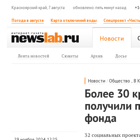
Красноярский край, 7 августа
обновлено: пять минут назад
+1
Погода в августе
Карта отключений воды
Спецпроект «Чисты
Новости
Лента новостей
Сюжеты
Архив
Досье
/
,
Новости
Общество
В 
Более 30 к
получили 
фонда
32 социальных проект
29 ноября 2024 12:25