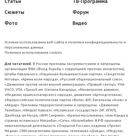
Статьи
ТВ-Программа
Сюжеты
Форум
Фото
Видео
Условия использования веб-сайта и политика конфиденциальности и
персональных данных
Политика использования cookies
Для читателей:
В России признаны экстремистскими и запрещены
организации ФБК (Фонд борьбы с коррупцией, признан иноагентом),
Штабы Навального, «Национал-большевистская партия», «Свидетели
Иеговы», «Армия воли народа», «Русский общенациональный союз»,
«Движение против нелегальной иммиграции», «Правый сектор», УНА-
УНСО, УПА, «Тризуб им. Степана Бандеры», «Мизантропик дивижн»,
«Меджлис крымскотатарского народа», движение «Артподготовка»,
общероссийская политическая партия «Воля», АУЕ, батальоны «Азов» и
«Айдар». Признаны террористическими и запрещены: «Движение
Талибан», «Имарат Кавказ», «Исламское государство» (ИГ, ИГИЛ),
Джебхад-ан-Нусра, «АУМ Синрике», «Братья-мусульмане», «Аль-Каида в
странах исламского Магриба», «Сеть», «Колумбайн». В РФ признана
нежелательной деятельность «Открытой России», издания «Проект
Медиа». СМИ-иноагентами признаны: телеканал «Дождь», «Медуза»,
«Важные истории», «Голос Америки», радио «Свобода», The Insider,