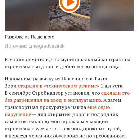
Развязка из Пашенного
Источник: t.me/gradvestnik
В мэрии отметили, что муниципальный контракт на
строительство дороги действует до конца года.
Напомним, развязку из Пашенного в Тихие
Зори
открыли в «техническом режиме»
1 августа.
В сентябре
Стройнадзор установил, что
сделали это
без разрешения
на ввод в эксплуатацию
. А затем
транспортная прокуратура
нашла
ещё одно
нарушение
— д
ля открытия дороги подрядчик
самостоятельно демонтировал мешающий
строительству участок железнодорожных путей,
а переезд через них обустроил не по требованиям