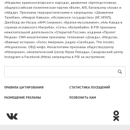
«Меджлис крымскотатарского народа», движение «Артподготовка»,
общероссийская политическая партия «Воля», АУЕ, батальоны «Азов» и
«Айдар». Признаны террористическими и запрещены: «Движение
Талибан», «Имарат Кавказ», «Исламское государство» (ИГ, ИГИЛ),
Джебхад-ан-Нусра, «АУМ Синрике», «Братья-мусульмане», «Аль-Каида в
странах исламского Магриба», «Сеть», «Колумбайн». В РФ признана
нежелательной деятельность «Открытой России», издания «Проект
Медиа». СМИ-иноагентами признаны: телеканал «Дождь», «Медуза»,
«Важные истории», «Голос Америки», радио «Свобода», The Insider,
«Медиазона», ОВД-инфо. Иноагентами признаны общество/центр
«Мемориал», «Аналитический Центр Юрия Левады», Сахаровский центр.
Instagram и Facebook (Metа) запрещены в РФ за экстремизм.
ПРАВИЛА ЦИТИРОВАНИЯ
СТАТИСТИКА ПОСЕЩЕНИЙ
РАЗМЕЩЕНИЕ РЕКЛАМЫ
ПОЗВОНИТЬ НАМ