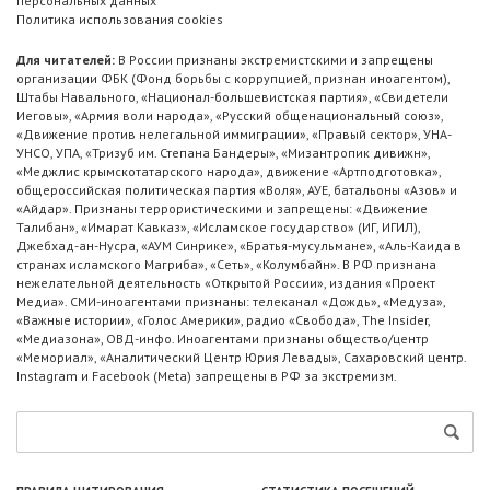
персональных данных
Политика использования cookies
Для читателей:
В России признаны экстремистскими и запрещены
организации ФБК (Фонд борьбы с коррупцией, признан иноагентом),
Штабы Навального, «Национал-большевистская партия», «Свидетели
Иеговы», «Армия воли народа», «Русский общенациональный союз»,
«Движение против нелегальной иммиграции», «Правый сектор», УНА-
УНСО, УПА, «Тризуб им. Степана Бандеры», «Мизантропик дивижн»,
«Меджлис крымскотатарского народа», движение «Артподготовка»,
общероссийская политическая партия «Воля», АУЕ, батальоны «Азов» и
«Айдар». Признаны террористическими и запрещены: «Движение
Талибан», «Имарат Кавказ», «Исламское государство» (ИГ, ИГИЛ),
Джебхад-ан-Нусра, «АУМ Синрике», «Братья-мусульмане», «Аль-Каида в
странах исламского Магриба», «Сеть», «Колумбайн». В РФ признана
нежелательной деятельность «Открытой России», издания «Проект
Медиа». СМИ-иноагентами признаны: телеканал «Дождь», «Медуза»,
«Важные истории», «Голос Америки», радио «Свобода», The Insider,
«Медиазона», ОВД-инфо. Иноагентами признаны общество/центр
«Мемориал», «Аналитический Центр Юрия Левады», Сахаровский центр.
Instagram и Facebook (Metа) запрещены в РФ за экстремизм.