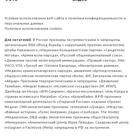
Условия использования веб-сайта и политика конфиденциальности и
персональных данных
Политика использования cookies
Для читателей:
В России признаны экстремистскими и запрещены
организации ФБК (Фонд борьбы с коррупцией, признан иноагентом),
Штабы Навального, «Национал-большевистская партия», «Свидетели
Иеговы», «Армия воли народа», «Русский общенациональный союз»,
«Движение против нелегальной иммиграции», «Правый сектор», УНА-
УНСО, УПА, «Тризуб им. Степана Бандеры», «Мизантропик дивижн»,
«Меджлис крымскотатарского народа», движение «Артподготовка»,
общероссийская политическая партия «Воля», АУЕ, батальоны «Азов» и
«Айдар». Признаны террористическими и запрещены: «Движение
Талибан», «Имарат Кавказ», «Исламское государство» (ИГ, ИГИЛ),
Джебхад-ан-Нусра, «АУМ Синрике», «Братья-мусульмане», «Аль-Каида в
странах исламского Магриба», «Сеть», «Колумбайн». В РФ признана
нежелательной деятельность «Открытой России», издания «Проект
Медиа». СМИ-иноагентами признаны: телеканал «Дождь», «Медуза»,
«Важные истории», «Голос Америки», радио «Свобода», The Insider,
«Медиазона», ОВД-инфо. Иноагентами признаны общество/центр
«Мемориал», «Аналитический Центр Юрия Левады», Сахаровский центр.
Instagram и Facebook (Metа) запрещены в РФ за экстремизм.