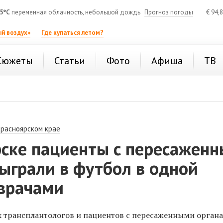
5°C
переменная облачность, небольшой дождь
Прогноз погоды
€
94,
й воздух»
Где купаться летом?
Сюжеты
Статьи
Фото
Афиша
ТВ
Красноярском крае
рске пациенты с пересажен
ыграли в футбол в одной
 врачами
 трансплантологов и пациентов с пересаженными орган