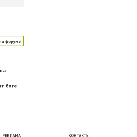
я
на форуме
зга
ат-боте
РЕКЛАМА
КОНТАКТЫ