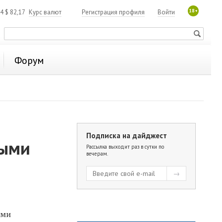
18+
84
$
82,17
Курс валют
Регистрация профиля
Войти
Форум
Подписка на дайджест
ными
Рассылка выходит раз в сутки по
вечерам.
ами