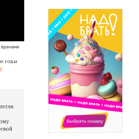
с врачами
ые годы
р
 легли
тому
аевой