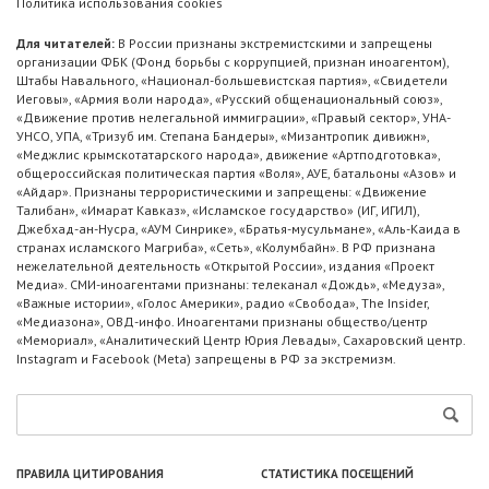
Политика использования cookies
Для читателей:
В России признаны экстремистскими и запрещены
организации ФБК (Фонд борьбы с коррупцией, признан иноагентом),
Штабы Навального, «Национал-большевистская партия», «Свидетели
Иеговы», «Армия воли народа», «Русский общенациональный союз»,
«Движение против нелегальной иммиграции», «Правый сектор», УНА-
УНСО, УПА, «Тризуб им. Степана Бандеры», «Мизантропик дивижн»,
«Меджлис крымскотатарского народа», движение «Артподготовка»,
общероссийская политическая партия «Воля», АУЕ, батальоны «Азов» и
«Айдар». Признаны террористическими и запрещены: «Движение
Талибан», «Имарат Кавказ», «Исламское государство» (ИГ, ИГИЛ),
Джебхад-ан-Нусра, «АУМ Синрике», «Братья-мусульмане», «Аль-Каида в
странах исламского Магриба», «Сеть», «Колумбайн». В РФ признана
нежелательной деятельность «Открытой России», издания «Проект
Медиа». СМИ-иноагентами признаны: телеканал «Дождь», «Медуза»,
«Важные истории», «Голос Америки», радио «Свобода», The Insider,
«Медиазона», ОВД-инфо. Иноагентами признаны общество/центр
«Мемориал», «Аналитический Центр Юрия Левады», Сахаровский центр.
Instagram и Facebook (Metа) запрещены в РФ за экстремизм.
ПРАВИЛА ЦИТИРОВАНИЯ
СТАТИСТИКА ПОСЕЩЕНИЙ