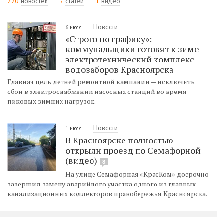
220
новостей
7
статей
1
видео
Новости
6 июля
«Строго по графику»:
коммунальщики готовят к зиме
электротехнический комплекс
водозаборов Красноярска
Главная цель летней ремонтной кампании — исключить
сбои в электроснабжении насосных станций во время
пиковых зимних нагрузок.
Новости
1 июля
В Красноярске полностью
открыли проезд по Семафорной
(видео)
8
На улице Семафорная «КрасКом» досрочно
завершил замену аварийного участка одного из главных
канализационных коллекторов правобережья Красноярска.