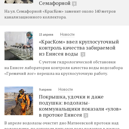
Семафорной
9
На ул. Семафорной «КрасКом» заменит около 140 метров
канализационного коллектора.
Новости
15 апреля
«КрасКом» ввел круглосуточный
контроль качества забираемой
из Енисея воды
3
С учетом гидрологической обстановки
на Енисее лаборатория контроля качества воды водозабора
«Гремячий лог» перешла на круглосуточную работу.
Новости
9 апреля
Покрышка, удочки и даже
подушка: водолазы-
коммунальщики показали «улов»
в протоке Енисея
3
В апреле водолазы очистят дно Матвеевской протоки над
водоводами, по которым питьевая вода подается в жилые