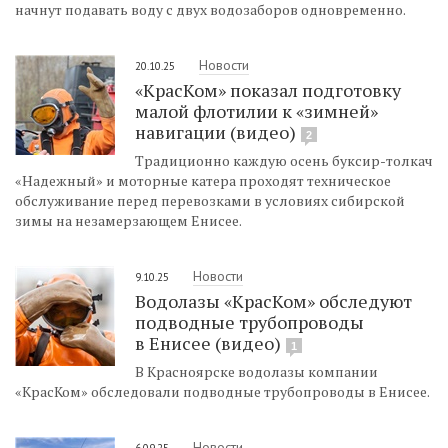
начнут подавать воду с двух водозаборов одновременно.
Новости
20.10.25
«КрасКом» показал подготовку
малой флотилии к «зимней»
навигации (видео)
2
Традиционно каждую осень буксир-толкач
«Надежный» и моторные катера проходят техническое
обслуживание перед перевозками в условиях сибирской
зимы на незамерзающем Енисее.
Новости
9.10.25
Водолазы «КрасКом» обследуют
подводные трубопроводы
в Енисее (видео)
1
В Красноярске водолазы компании
«КрасКом» обследовали подводные трубопроводы в Енисее.
Новости
6.09.25