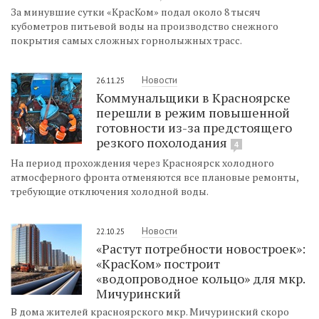
За минувшие сутки «КрасКом» подал около 8 тысяч
кубометров питьевой воды на производство снежного
покрытия самых сложных горнолыжных трасс.
Новости
26.11.25
Коммунальщики в Красноярске
перешли в режим повышенной
готовности из-за предстоящего
резкого похолодания
4
На период прохождения через Красноярск холодного
атмосферного фронта отменяются все плановые ремонты,
требующие отключения холодной воды.
Новости
22.10.25
«Растут потребности новостроек»:
«КрасКом» построит
«водопроводное кольцо» для мкр.
Мичуринский
В дома жителей красноярского мкр. Мичуринский скоро