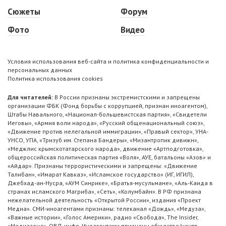
Сюжеты
Форум
Фото
Видео
Условия использования веб-сайта и политика конфиденциальности и
персональных данных
Политика использования cookies
Для читателей:
В России признаны экстремистскими и запрещены
организации ФБК (Фонд борьбы с коррупцией, признан иноагентом),
Штабы Навального, «Национал-большевистская партия», «Свидетели
Иеговы», «Армия воли народа», «Русский общенациональный союз»,
«Движение против нелегальной иммиграции», «Правый сектор», УНА-
УНСО, УПА, «Тризуб им. Степана Бандеры», «Мизантропик дивижн»,
«Меджлис крымскотатарского народа», движение «Артподготовка»,
общероссийская политическая партия «Воля», АУЕ, батальоны «Азов» и
«Айдар». Признаны террористическими и запрещены: «Движение
Талибан», «Имарат Кавказ», «Исламское государство» (ИГ, ИГИЛ),
Джебхад-ан-Нусра, «АУМ Синрике», «Братья-мусульмане», «Аль-Каида в
странах исламского Магриба», «Сеть», «Колумбайн». В РФ признана
нежелательной деятельность «Открытой России», издания «Проект
Медиа». СМИ-иноагентами признаны: телеканал «Дождь», «Медуза»,
«Важные истории», «Голос Америки», радио «Свобода», The Insider,
«Медиазона», ОВД-инфо. Иноагентами признаны общество/центр