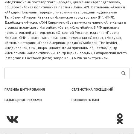
«Меджлис крымскотатарского народа», движение «Артподготовка»,
общероссийская политическая партия «Воля», АУЕ, батальоны «Азов» и
«Айдар». Признаны террористическими и запрещены: «Движение
Талибан», «Имарат Кавказ», «Исламское государство» (ИГ, ИГИЛ),
Джебхад-ан-Нусра, «АУМ Синрике», «Братья-мусульмане», «Аль-Каида в
странах исламского Магриба», «Сеть», «Колумбайн». В РФ признана
нежелательной деятельность «Открытой России», издания «Проект
Медиа». СМИ-иноагентами признаны: телеканал «Дождь», «Медуза»,
«Важные истории», «Голос Америки», радио «Свобода», The Insider,
«Медиазона», ОВД-инфо. Иноагентами признаны общество/центр
«Мемориал», «Аналитический Центр Юрия Левады», Сахаровский центр.
Instagram и Facebook (Metа) запрещены в РФ за экстремизм.
ПРАВИЛА ЦИТИРОВАНИЯ
СТАТИСТИКА ПОСЕЩЕНИЙ
РАЗМЕЩЕНИЕ РЕКЛАМЫ
ПОЗВОНИТЬ НАМ