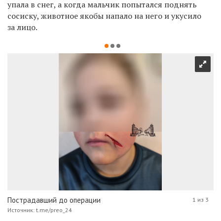
упала в снег, а к
огда мальчик попытался поднять
сосиску, животное якобы напало на него и укусило
за лицо.
Пострадавший до операции
1 из 3
Источник: t.me/preo_24