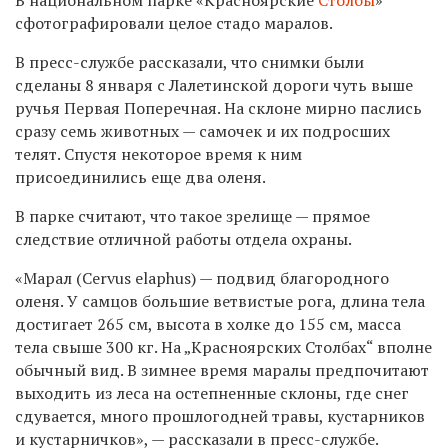
сфотографировали целое стадо маралов.
В пресс-службе рассказали, что снимки были
сделаны 8 января с Лалетинской дороги чуть выше
ручья Первая Поперечная. На склоне мирно паслись
сразу семь животных
—
самочек и их подросших
телят. Спустя некоторое время к ним
присоединились еще два оленя.
В парке считают, что такое зрелище
—
прямое
следствие отличной работы отдела охраны.
«
Марал (Cervus elaphus)
—
подвид благородного
оленя. У самцов большие ветвистые рога, длина тела
достигает 265 см, высота в холке до 155 см, масса
тела свыше 300 кг. На „Красноярских Столбах“ вполне
обычный вид. В зимнее время маралы предпочитают
выходить из леса на остепненные склоны, где снег
сдувается, много прошлогодней травы, кустарников
и кустарничков
»
,
—
рассказали в пресс-службе.