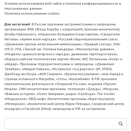
Условия использования веб-сайта и политика конфиденциальности и
персональных данных
Политика использования cookies
Для читателей:
В России признаны экстремистскими и запрещены
организации ФБК (Фонд борьбы с коррупцией, признан иноагентом),
Штабы Навального, «Национал-большевистская партия», «Свидетели
Иеговы», «Армия воли народа», «Русский общенациональный союз»,
«Движение против нелегальной иммиграции», «Правый сектор», УНА-
УНСО, УПА, «Тризуб им. Степана Бандеры», «Мизантропик дивижн»,
«Меджлис крымскотатарского народа», движение «Артподготовка»,
общероссийская политическая партия «Воля», АУЕ, батальоны «Азов» и
«Айдар». Признаны террористическими и запрещены: «Движение
Талибан», «Имарат Кавказ», «Исламское государство» (ИГ, ИГИЛ),
Джебхад-ан-Нусра, «АУМ Синрике», «Братья-мусульмане», «Аль-Каида в
странах исламского Магриба», «Сеть», «Колумбайн». В РФ признана
нежелательной деятельность «Открытой России», издания «Проект
Медиа». СМИ-иноагентами признаны: телеканал «Дождь», «Медуза»,
«Важные истории», «Голос Америки», радио «Свобода», The Insider,
«Медиазона», ОВД-инфо. Иноагентами признаны общество/центр
«Мемориал», «Аналитический Центр Юрия Левады», Сахаровский центр.
Instagram и Facebook (Metа) запрещены в РФ за экстремизм.