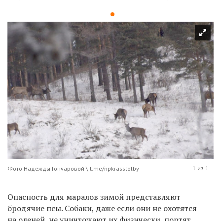
1 из 1
Фото Надежды Гончаровой \ t.me/npkrasstolby
Опасность для маралов зимой представляют
бродячие псы. Собаки, даже если они не охотятся
на оленей, не уничтожают их физически, портят