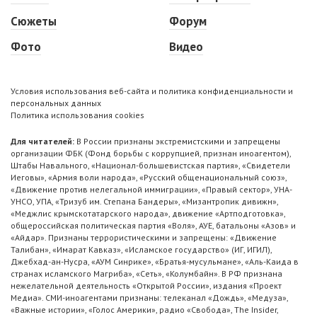
Сюжеты
Форум
Фото
Видео
Условия использования веб-сайта и политика конфиденциальности и
персональных данных
Политика использования cookies
Для читателей:
В России признаны экстремистскими и запрещены
организации ФБК (Фонд борьбы с коррупцией, признан иноагентом),
Штабы Навального, «Национал-большевистская партия», «Свидетели
Иеговы», «Армия воли народа», «Русский общенациональный союз»,
«Движение против нелегальной иммиграции», «Правый сектор», УНА-
УНСО, УПА, «Тризуб им. Степана Бандеры», «Мизантропик дивижн»,
«Меджлис крымскотатарского народа», движение «Артподготовка»,
общероссийская политическая партия «Воля», АУЕ, батальоны «Азов» и
«Айдар». Признаны террористическими и запрещены: «Движение
Талибан», «Имарат Кавказ», «Исламское государство» (ИГ, ИГИЛ),
Джебхад-ан-Нусра, «АУМ Синрике», «Братья-мусульмане», «Аль-Каида в
странах исламского Магриба», «Сеть», «Колумбайн». В РФ признана
нежелательной деятельность «Открытой России», издания «Проект
Медиа». СМИ-иноагентами признаны: телеканал «Дождь», «Медуза»,
«Важные истории», «Голос Америки», радио «Свобода», The Insider,