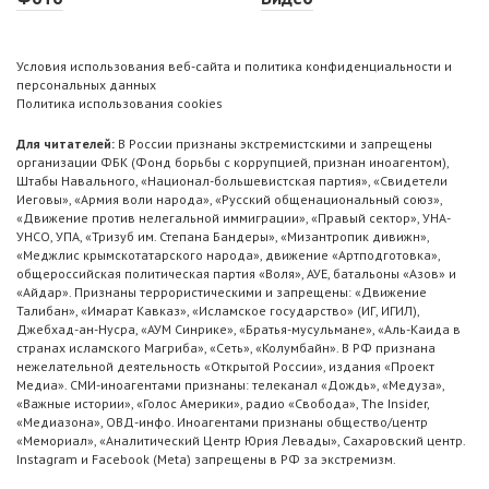
Условия использования веб-сайта и политика конфиденциальности и
персональных данных
Политика использования cookies
Для читателей:
В России признаны экстремистскими и запрещены
организации ФБК (Фонд борьбы с коррупцией, признан иноагентом),
Штабы Навального, «Национал-большевистская партия», «Свидетели
Иеговы», «Армия воли народа», «Русский общенациональный союз»,
«Движение против нелегальной иммиграции», «Правый сектор», УНА-
УНСО, УПА, «Тризуб им. Степана Бандеры», «Мизантропик дивижн»,
«Меджлис крымскотатарского народа», движение «Артподготовка»,
общероссийская политическая партия «Воля», АУЕ, батальоны «Азов» и
«Айдар». Признаны террористическими и запрещены: «Движение
Талибан», «Имарат Кавказ», «Исламское государство» (ИГ, ИГИЛ),
Джебхад-ан-Нусра, «АУМ Синрике», «Братья-мусульмане», «Аль-Каида в
странах исламского Магриба», «Сеть», «Колумбайн». В РФ признана
нежелательной деятельность «Открытой России», издания «Проект
Медиа». СМИ-иноагентами признаны: телеканал «Дождь», «Медуза»,
«Важные истории», «Голос Америки», радио «Свобода», The Insider,
«Медиазона», ОВД-инфо. Иноагентами признаны общество/центр
«Мемориал», «Аналитический Центр Юрия Левады», Сахаровский центр.
Instagram и Facebook (Metа) запрещены в РФ за экстремизм.