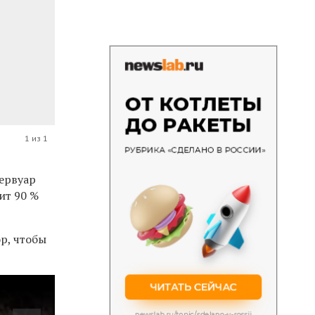
1 из 1
ервуар
ит 90 %
р, чтобы