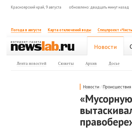
Красноярский край, 9 августа
обновлено: двадцать минут назад
Погода в августе
Карта отключений воды
Спецпроект «Чисты
Новости
Лента новостей
Сюжеты
Архив
Досье
/
Новости
Происшествия
«Мусорную
вытаскивал
правобере