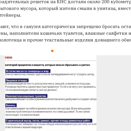
градительных решеток на КНС достали около 200 кубомет
ытового мусора, который жители смыли в унитазы, вмест
нтейнеры.
т, что в санузел категорически запрещено бросать оста
ены, наполнители кошачьих туалетов, влажные салфетки 
полотенца и прочие текстильные изделия домашнего оби