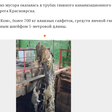
з мусора оказалась в трубах главного канализационного
рега Красноярска.
сКом», более 700
кг влажных салфеток, средств личной г
диным шлейфом 5-метровой длины.