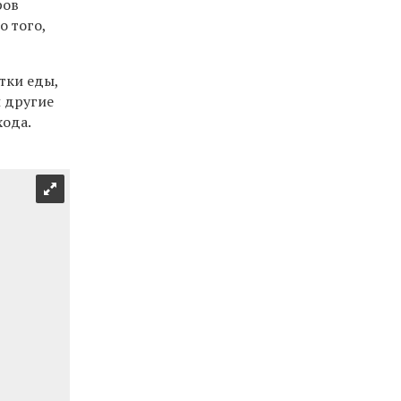
ров
о того,
тки еды,
и другие
хода.