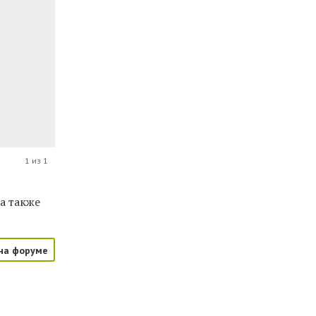
1 из 1
а также
на форуме