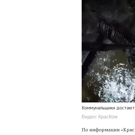
Коммунальщики достают 
Видео: КрасКом
По информации «КрасК