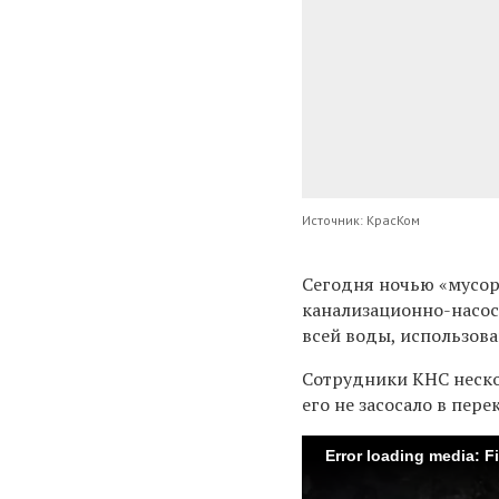
Источник: КрасКом
Сегодня ночью «мусор
канализационно-насос
всей воды, использов
Сотрудники КНС неско
его не засосало в пер
Error loading media: F