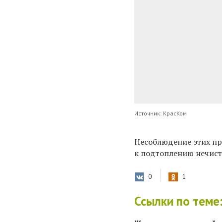
Источник: КрасКом
Н
есоблюдение этих пр
к подтоплению нечист
0
1
Ссылки по теме