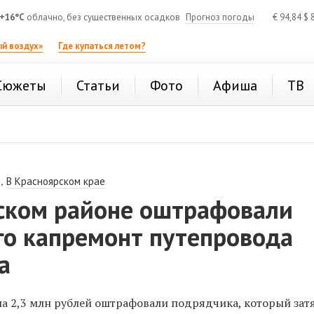
+16°C
облачно, без существенных осадков
Прогноз погоды
€
94,84
$
8
й воздух»
Где купаться летом?
Сюжеты
Статьи
Фото
Афиша
ТВ
,
В Красноярском крае
ском районе оштрафовали
го капремонт путепровода
а
на 2,3 млн рублей оштрафовали подрядчика, который зат