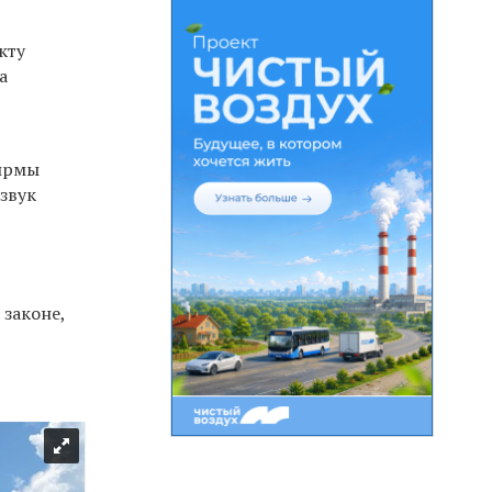
кту
а
фирмы
звук
 законе,