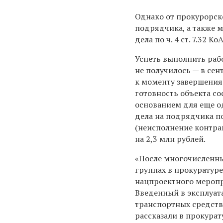
Однако от прокурорск
подрядчика, а также
дела по ч. 4 ст. 7.32
Успеть выполнить раб
не получилось — в сен
к моменту завершения 
готовность объекта сос
основанием для еще 
дела на подрядчика по 
(неисполнение контра
на 2,3 млн рублей.
«После многочисленны
группах в прокуратуре
нацпроектного меропр
Введенный в эксплуат
транспортных средств 
рассказали в прокурат