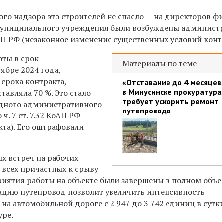
ого надзора это строителей не спасло — на директоров 
 муниципального учреждения были возбуждены админист
 КоАП РФ (незаконное изменение существенных условий конт
оты в срок
Материалы по теме
тябре 2024 года,
срока контракта,
«Отставание до 4 месяцев
в Минусинске прокуратура
тавляла 70 %. Это стало
требует ускорить ремонт
одного административного
путепровода
ч. 7 ст. 7.32 КоАП РФ
кта). Его оштрафовали
х встреч на рабочих
 всех причастных к срыву
иятия работы на объекте были завершены в полном объе
ацию путепровод позволит увеличить интенсивность
на автомобильной дороге с 2 947 до 3 742 единиц в сутк
уре.