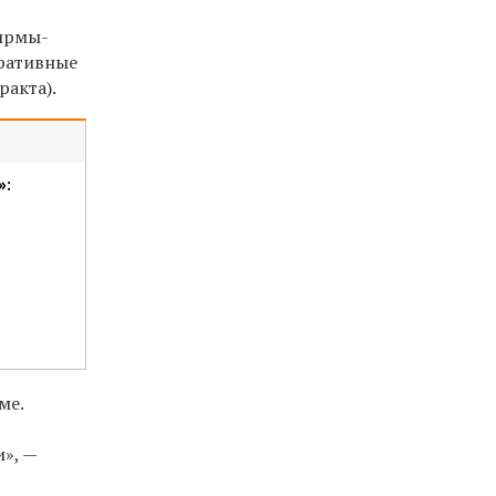
фирмы-
ративные
ракта).
»:
ме.
и», —