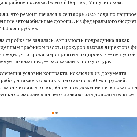
а в районе поселка Зеленый Бор под Минусинском.
ли, что ремонт начался в сентябре 2023 года по нацпрое
венные автомобильные дороги». Из федерального бюджет
4,3 млн рублей.
ла стройка не задалась. Активность подрядчика никак
ржденным графиком работ. Прокурор вызвал директора 
упредил, что сроки мероприятий нацпроекта — не пустой 
ледует наказание», — рассказали в прокуратуре.
менения условий контракта, исключив из документа
абот, а также включив в него аванс в 30 млн рублей.
тва отметили, что подобное предложение не основано на
зчика согласились на него и заключили дополнительное