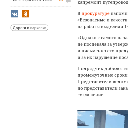
капремонт путепровод
В
прокуратуре
напомни
«Безопасные и качест
на работы выделили 14
Дороги и парковки
«Однако с самого нача
не поспевала за утве
и письменно его пред
и за их нарушение пос
Подрядчик добился из
промежуточные сроки р
Представители ведомс
но представители зака
соглашение.