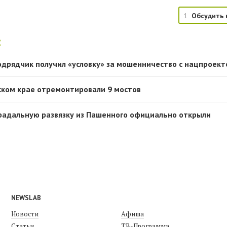
1
Обсудить 
:
одрядчик получил «условку» за мошенничество с нацпроект
рском крае отремонтировали 9 мостов
радальную развязку из Пашенного официально открыли
NEWSLAB
Новости
Афиша
Статьи
ТВ-Программа