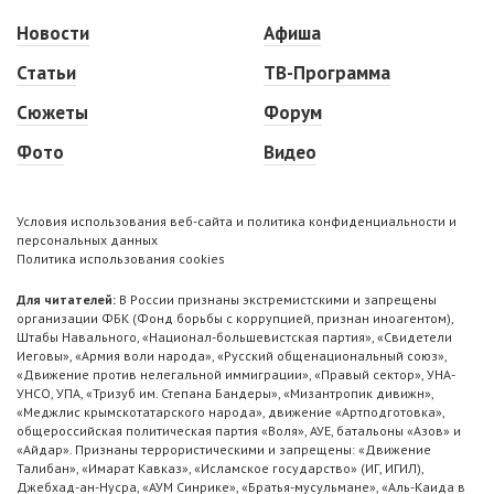
Новости
Афиша
Статьи
ТВ-Программа
Сюжеты
Форум
Фото
Видео
Условия использования веб-сайта и политика конфиденциальности и
персональных данных
Политика использования cookies
Для читателей:
В России признаны экстремистскими и запрещены
организации ФБК (Фонд борьбы с коррупцией, признан иноагентом),
Штабы Навального, «Национал-большевистская партия», «Свидетели
Иеговы», «Армия воли народа», «Русский общенациональный союз»,
«Движение против нелегальной иммиграции», «Правый сектор», УНА-
УНСО, УПА, «Тризуб им. Степана Бандеры», «Мизантропик дивижн»,
«Меджлис крымскотатарского народа», движение «Артподготовка»,
общероссийская политическая партия «Воля», АУЕ, батальоны «Азов» и
«Айдар». Признаны террористическими и запрещены: «Движение
Талибан», «Имарат Кавказ», «Исламское государство» (ИГ, ИГИЛ),
Джебхад-ан-Нусра, «АУМ Синрике», «Братья-мусульмане», «Аль-Каида в