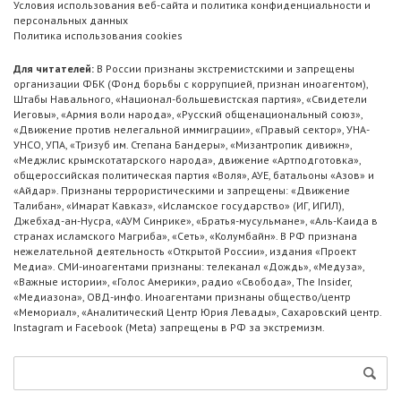
Условия использования веб-сайта и политика конфиденциальности и
персональных данных
Политика использования cookies
Для читателей:
В России признаны экстремистскими и запрещены
организации ФБК (Фонд борьбы с коррупцией, признан иноагентом),
Штабы Навального, «Национал-большевистская партия», «Свидетели
Иеговы», «Армия воли народа», «Русский общенациональный союз»,
«Движение против нелегальной иммиграции», «Правый сектор», УНА-
УНСО, УПА, «Тризуб им. Степана Бандеры», «Мизантропик дивижн»,
«Меджлис крымскотатарского народа», движение «Артподготовка»,
общероссийская политическая партия «Воля», АУЕ, батальоны «Азов» и
«Айдар». Признаны террористическими и запрещены: «Движение
Талибан», «Имарат Кавказ», «Исламское государство» (ИГ, ИГИЛ),
Джебхад-ан-Нусра, «АУМ Синрике», «Братья-мусульмане», «Аль-Каида в
странах исламского Магриба», «Сеть», «Колумбайн». В РФ признана
нежелательной деятельность «Открытой России», издания «Проект
Медиа». СМИ-иноагентами признаны: телеканал «Дождь», «Медуза»,
«Важные истории», «Голос Америки», радио «Свобода», The Insider,
«Медиазона», ОВД-инфо. Иноагентами признаны общество/центр
«Мемориал», «Аналитический Центр Юрия Левады», Сахаровский центр.
Instagram и Facebook (Metа) запрещены в РФ за экстремизм.