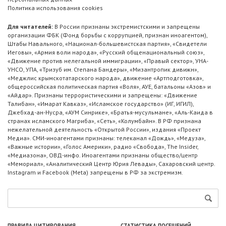
Политика использования cookies
Для читателей:
В России признаны экстремистскими и запрещены
организации ФБК (Фонд борьбы с коррупцией, признан иноагентом),
Штабы Навального, «Национал-большевистская партия», «Свидетели
Иеговы», «Армия воли народа», «Русский общенациональный союз»,
«Движение против нелегальной иммиграции», «Правый сектор», УНА-
УНСО, УПА, «Тризуб им. Степана Бандеры», «Мизантропик дивижн»,
«Меджлис крымскотатарского народа», движение «Артподготовка»,
общероссийская политическая партия «Воля», АУЕ, батальоны «Азов» и
«Айдар». Признаны террористическими и запрещены: «Движение
Талибан», «Имарат Кавказ», «Исламское государство» (ИГ, ИГИЛ),
Джебхад-ан-Нусра, «АУМ Синрике», «Братья-мусульмане», «Аль-Каида в
странах исламского Магриба», «Сеть», «Колумбайн». В РФ признана
нежелательной деятельность «Открытой России», издания «Проект
Медиа». СМИ-иноагентами признаны: телеканал «Дождь», «Медуза»,
«Важные истории», «Голос Америки», радио «Свобода», The Insider,
«Медиазона», ОВД-инфо. Иноагентами признаны общество/центр
«Мемориал», «Аналитический Центр Юрия Левады», Сахаровский центр.
Instagram и Facebook (Metа) запрещены в РФ за экстремизм.
ПРАВИЛА ЦИТИРОВАНИЯ
СТАТИСТИКА ПОСЕЩЕНИЙ