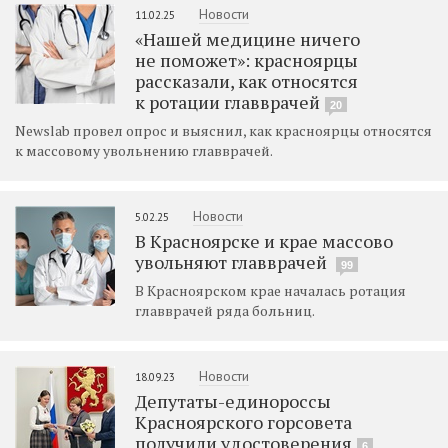
Новости
11.02.25
«Нашей медицине ничего
не поможет»: красноярцы
рассказали, как относятся
к ротации главврачей
20
Newslab провел опрос и выяснил, как красноярцы относятся
к массовому увольнению главврачей.
Новости
5.02.25
В Красноярске и крае массово
увольняют главврачей
99
В Красноярском крае началась ротация
главврачей ряда больниц.
Новости
18.09.23
Депутаты-единороссы
Красноярского горсовета
получили удостоверения
6