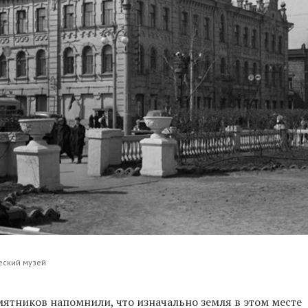
еский музей
мятников напомнили, что изначально земля в этом месте