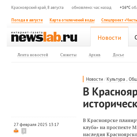
Красноярский край, 8 августа
обновлено: час назад
+16°C
об
Погода в августе
Карта отключений воды
Спецпроект «Чисты
Новости
Лента новостей
Сюжеты
Архив
Досье
/
,
Новости
Культура
Общ
В Красноя
историческ
В Красноярске планир
27 февраля 2025 13:17
клуба» на проспекте М
3
наследия Красноярско