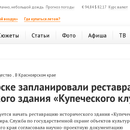
лачно, небольшой дождь
Прогноз погоды
€
94,84
$
82,17
Курс валют
й воздух»
Где купаться летом?
Сюжеты
Статьи
Фото
Афиша
ТВ
,
ество
В Красноярском крае
рске запланировали рестав
ого здания «Купеческого кл
уется начать реставрацию исторического здания «Купече
ира. Служба по государственной охране объектов культу
го края согласовала научно-проектную документацию