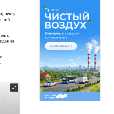
 проекту
дений
анены
аждения
с
я