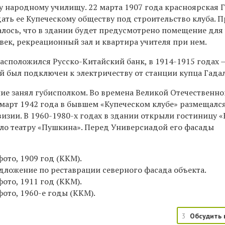
 народному училищу. 22 марта 1907 года красноярская 
ать ее Купеческому обществу под строительство клуба. П
алось, что в здании будет предусмотрено помещение для
овек, рекреационный зал и квартира учителя при нем.
расположился Русско-Китайский банк, в 1914-1915 годах 
й был подключен к электричеству от станции купца Гадал
ие занял губисполком. Во времена Великой Отечественно
 март 1942 года в бывшем «Купеческом клубе» размещалс
изии. В 1960-1980-х годах в здании открыли гостиницу «
шло театру «Пушкина». Перед Универсиадой его фасады
фото, 1909 год (ККМ).
дложение по реставрации северного фасада объекта.
фото, 1911 год (ККМ).
фото, 1960-е годы (ККМ).
3
Обсудить 