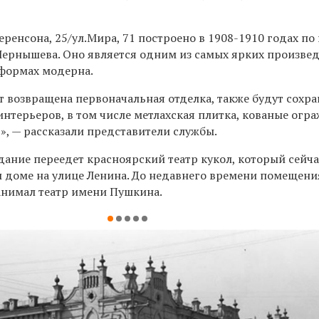
еренсона, 25/ул.Мира, 71
построено в 1908-1910 годах по
Чернышева. Оно является одним из самых ярких произве
 формах модерна.
т возвращена первоначальная отделка, также будут сохр
нтерьеров, в том числе метлахская плитка, кованые огр
», — рассказали представители службы.
дание переедет красноярский театр кукол, который сейча
м доме на улице Ленина. До недавнего времени помещени
занимал театр имени Пушкина.