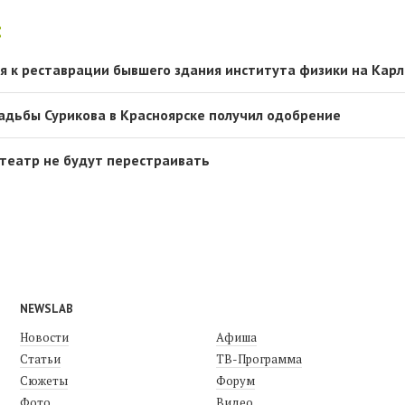
:
ся к реставрации бывшего здания института физики на Кар
адьбы Сурикова в Красноярске получил одобрение
театр не будут перестраивать
NEWSLAB
Новости
Афиша
Статьи
ТВ-Программа
Сюжеты
Форум
Фото
Видео