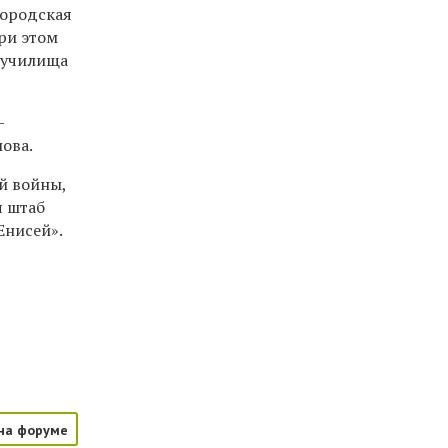
Городская
ри этом
 училища
—
ова.
й войны,
я штаб
Енисей».
на форуме