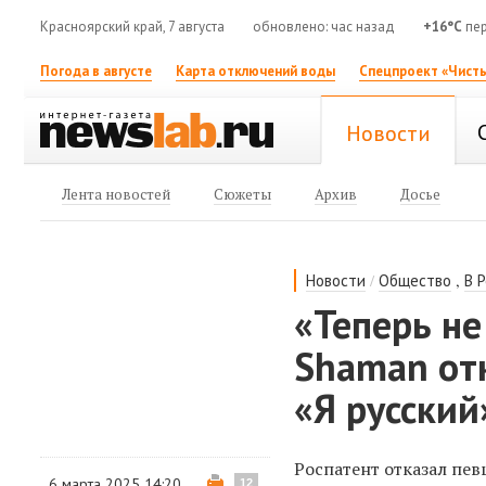
Красноярский край, 7 августа
обновлено: час назад
+16°C
пер
Погода в августе
Карта отключений воды
Спецпроект «Чисты
Новости
Лента новостей
Сюжеты
Архив
Досье
/
,
Новости
Общество
В 
«Теперь не
Shaman отк
«Я русский
Роспатент отказал пев
6 марта 2025 14:20
12