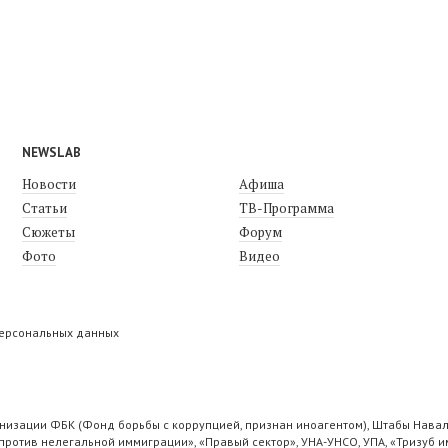
NEWSLAB
Новости
Афиша
Статьи
ТВ-Программа
Сюжеты
Форум
Фото
Видео
персональных данных
низации ФБК (Фонд борьбы с коррупцией, признан иноагентом), Штабы Навал
ротив нелегальной иммиграции», «Правый сектор», УНА-УНСО, УПА, «Тризуб и