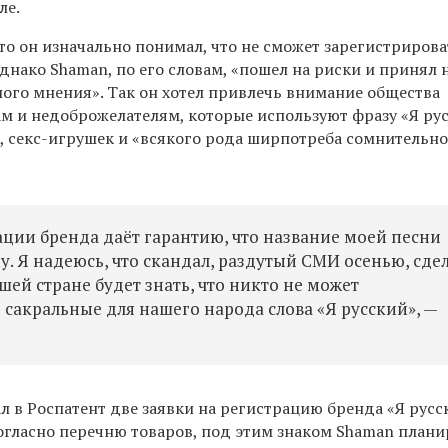
ле.
то он изначально понимал, что не сможет зарегистриров
днако Shaman, по его словам, «пошел на риски и принял н
ного мнения». Так он хотел привлечь внимание общества
м и недоброжелателям, которые используют фразу «Я ру
, секс-игрушек и «всякого рода ширпотреба сомнительн
ации бренда даёт гарантию, что название моей песни
у. Я надеюсь, что скандал, раздутый СМИ осенью, сде
шей стране будет знать, что никто не может
 сакральные для нашего народа слова «Я русский», —
л в Роспатент две заявки на регистрацию бренда «Я русс
Согласно перечню товаров, под этим знаком Shaman план