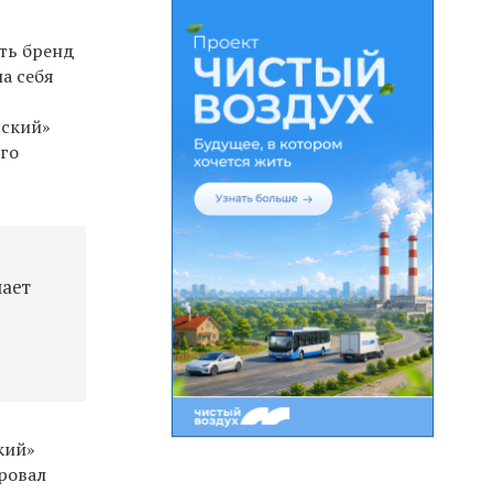
ать бренд
а себя
сский»
ого
лает
кий»
ировал