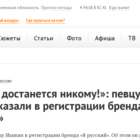
еменная облачность
Прогноз погоды
€
94,06
$
81,41
Курс валют
й воздух»
Где купаться летом?
Сюжеты
Статьи
Фото
Афиша
ТВ
России
 достанется никому!»: певц
азали в регистрации бренд
»
цу Shaman в регистрации бренда «Я русский». Об этом он 