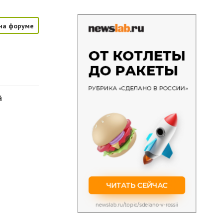
на форуме
й